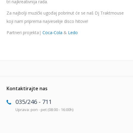
tri najkreativnija rada.
Za najbolji muzički ugođaj pobrinut će se naš Dj Traktmouse
koji nam priprema najveselije disco hitove!
Partneri projekta|
Coca-Cola
&
Ledo
Kontaktirajte nas
035/246 - 711
Uprava: pon - pet (08:00 - 16:00h)