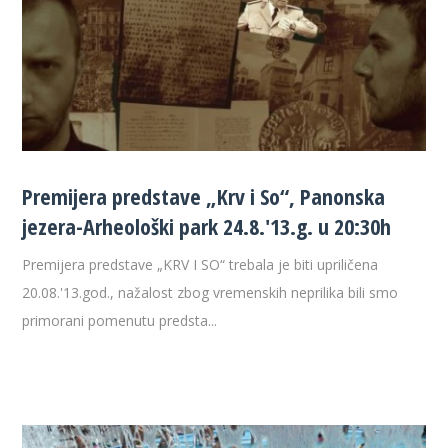
Premijera predstave „Krv i So“, Panonska
jezera-Arheološki park 24.8.'13.g. u 20:30h
Premijera predstave „KRV I SO“ trebala je biti upriličena
20.08.'13.god., nažalost zbog vremenskih neprilika bili smo
primorani pomenutu predsta...