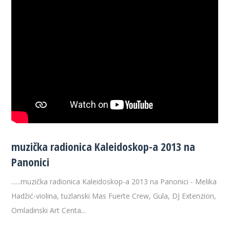
muzička radionica Kaleidoskop-a 2013 na
Panonici
......muzička radionica Kaleidoskop-a 2013 na Panonici - Melika
Hadžić-violina, tuzlanski Mas Fuerte Crew, Gula, DJ Extenzion,
Omladinski Art Centa...