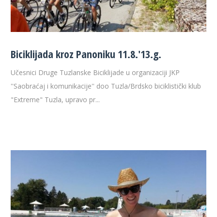
Biciklijada kroz Panoniku 11.8.'13.g.
Učesnici Druge Tuzlanske Biciklijade u organizaciji JKP
''Saobraćaj i komunikacije'' doo Tuzla/Brdsko biciklistički klub
"Extreme" Tuzla, upravo pr...