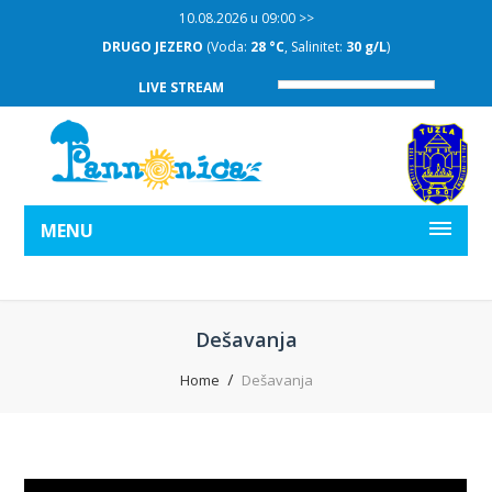
10.08.2026 u 09:00 >>
DRUGO JEZERO
(Voda:
28 °C
, Salinitet:
30 g/L
)
LIVE STREAM
MENU
Dešavanja
Home
Dešavanja