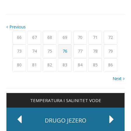
Previous
66
67
68
69
70
71
72
73
74
75
76
77
78
79
80
81
82
83
84
85
86
Next
TEMPERATURA I SALINITET VODE
DRUGO JEZERO