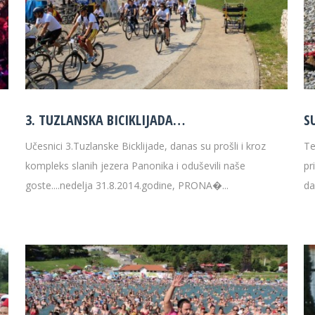
3. TUZLANSKA BICIKLIJADA…
S
Učesnici 3.Tuzlanske Bicklijade, danas su prošli i kroz
Te
kompleks slanih jezera Panonika i oduševili naše
pr
goste....nedelja 31.8.2014.godine, PRONA�...
da