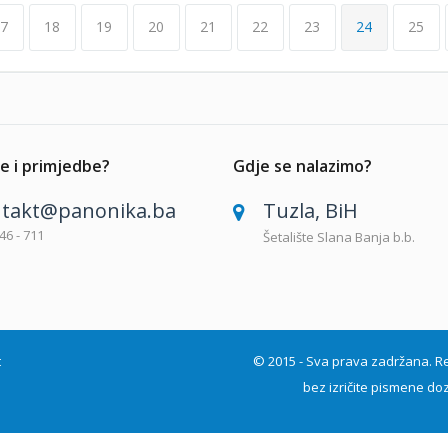
7
18
19
20
21
22
23
24
25
e i primjedbe?
Gdje se nalazimo?
takt@panonika.ba
Tuzla, BiH
46 - 711
Šetalište Slana Banja b.b.
t
© 2015 - Sva prava zadržana. Repro
bez izričite pismene doz