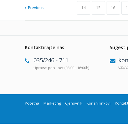
Previous
14
15
16
1
Kontaktirajte nas
Sugestij
035/246 - 711
kon
035/2
Uprava: pon - pet (08:00 - 16:00h)
Početna
Marketing
Cjenovnik
Korisni linkovi
Kontak