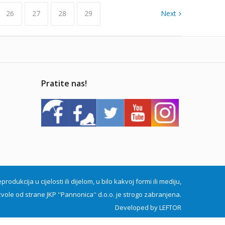
26
27
28
29
Next
Pratite nas!
dukcija u cijelosti ili dijelom, u bilo kakvoj formi ili mediju,
vole od strane JKP ''Pannonica'' d.o.o. je strogo zabranjena.
Developed by
LEFTOR