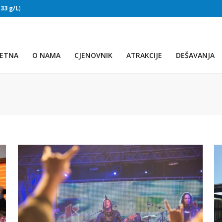
:
33 g/L
)
SLAPOVI
(Voda:
28 °C
, Salinitet:
32 g/L
)
ETNA
O NAMA
CJENOVNIK
ATRAKCIJE
DEŠAVANJA