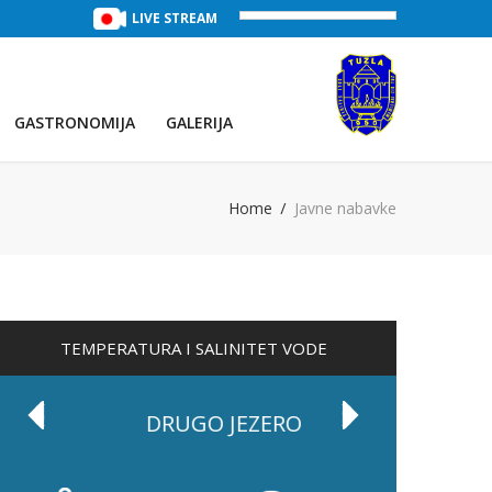
TREĆE JEZERO
(Voda:
LIVE STREAM
29 °C
, Salinitet:
32 g/L
)
PRVO JEZE
GASTRONOMIJA
GALERIJA
Home
Javne nabavke
TEMPERATURA I SALINITET VODE
DRUGO JEZERO