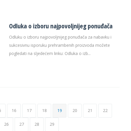
Odluka o izboru najpovoljnijeg ponuđača
Odluku o izboru najpovoljnijeg ponuđača za nabavku i
sukcesivnu isporuku prehrambenih proizvoda možete
pogledati na sljedećem linku: Odluka o izb...
5
16
17
18
19
20
21
22
26
27
28
29