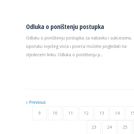
Odluka o poništenju postupka
Odluku o poništenju postupka za nabavku i sukcesivnu
isporuku svježeg voća i povrća možete pogledati na
sljedećem linku: Odluka o poništenju p...
Previous
9
10
11
12
13
14
1
23
24
25