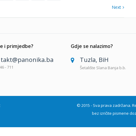
Next
e i primjedbe?
Gdje se nalazimo?
takt@panonika.ba
Tuzla, BiH
46 - 711
Šetalište Slana Banja b.b.
t
© 2015 - Sva prava zadržana. Repro
bez izričite pismene doz