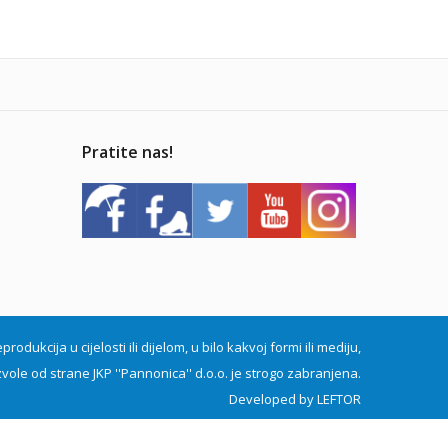
Pratite nas!
dukcija u cijelosti ili dijelom, u bilo kakvoj formi ili mediju,
vole od strane JKP ''Pannonica'' d.o.o. je strogo zabranjena.
Developed by
LEFTOR