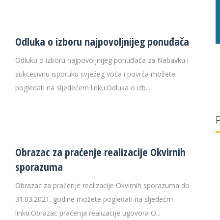
g/l
29 °C
32 g/l
Odluka o izboru najpovoljnijeg ponuđača
Odluku o izboru najpovoljnijeg ponuđača za Nabavku i
sukcesivnu isporuku svježeg voća i povrća možete
pogledati na sljedećem linku:Odluka o izb...
Obrazac za praćenje realizacije Okvirnih
sporazuma
Obrazac za praćenje realizacije Okvirnih sporazuma do
31.03.2021. godine možete pogledati na sljedećm
linku:Obrazac praćenja realizacije ugovora O...