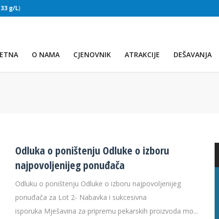
:
33 g/L
)
SLAPOVI
(Voda:
28 °C
, Salinitet:
32 g/L
)
ETNA
O NAMA
CJENOVNIK
ATRAKCIJE
DEŠAVANJA
Odluka o poništenju Odluke o izboru
najpovoljenijeg ponuđača
Odluku o poništenju Odluke o izboru najpovoljenijeg
PRVO JEZERO
ponuđača za Lot 2- Nabavka i sukcesivna
isporuka Mješavina za pripremu pekarskih proizvoda mo...