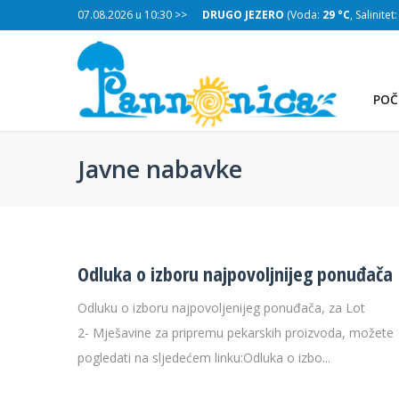
:
29 °C
, Salinitet:
07.08.2026 u 10:30 >>
32 g/L
)
DRUGO JEZERO
(Voda:
29 °C
, Salinitet
POČ
Javne nabavke
Odluka o izboru najpovoljnijeg ponuđača
Odluku o izboru najpovoljenijeg ponuđača, za Lot
2- Mješavine za pripremu pekarskih proizvoda, možete
TREĆE JEZERO
pogledati na sljedećem linku:Odluka o izbo...