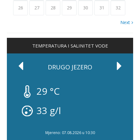
26
27
28
29
30
31
32
Next
TEMPERATURA I SALINITET VODE
DRUGO JEZERO
29 °C
33 g/l
Mjereno: 07.08.2026 u 10:30