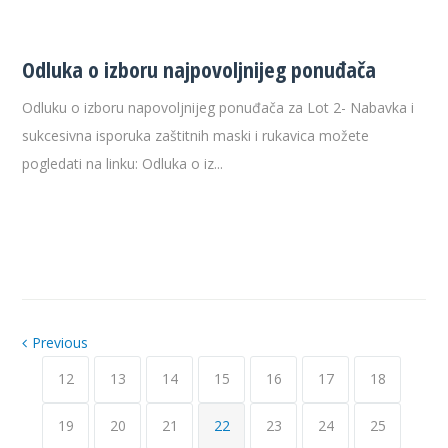
Odluka o izboru najpovoljnijeg ponuđača
Odluku o izboru napovoljnijeg ponuđača za Lot 2- Nabavka i
sukcesivna isporuka zaštitnih maski i rukavica možete
pogledati na linku: Odluka o iz...
Previous
12
13
14
15
16
17
18
19
20
21
22
23
24
25