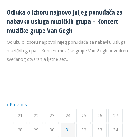
Odluka o izboru najpovoljnijeg ponuđača za
nabavku usluga muzičkih grupa – Koncert
muzičke grupe Van Gogh
Odluku o izboru najpovoljnijeg ponuđača za nabavku usluga
muzičkih grupa – Koncert muzičke grupe Van Gogh povodom
svečanog otvaranja ljetne sez...
Previous
21
22
23
24
25
26
27
28
29
30
31
32
33
34