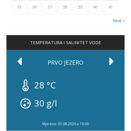
35
36
37
38
39
40
41
Next
TEMPERATURA I SALINITET VODE
PRVO JEZERO
28 °C
30 g/l
Mjereno: 01.08.2026 u 10:00