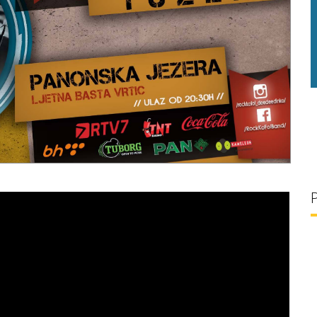
g/l
29 °C
32 g/l