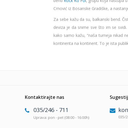
bend
Rock Ko Fol
, grupu koja nastupa u c
Crnović iz Bosanske Gradiške, a nastanjen 
Za sebe kažu da su, balkanski bend. Či
deviza je da snime sve što im se svidi.
kako samo kažu, “naša turneja nikad ne
kontinenta na kontinent. To je ista publika
Kontaktirajte nas
Sugestij
035/246 - 711
kon
035/2
Uprava: pon - pet (08:00 - 16:00h)