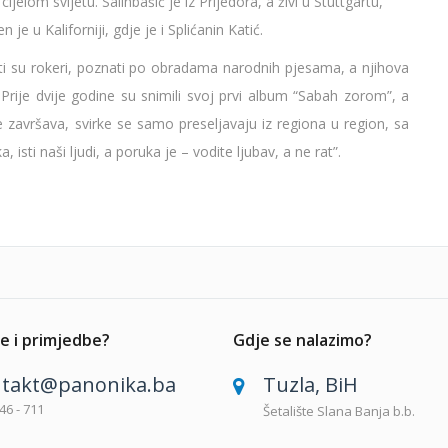
ijelom svijetu. Salihbašić je iz Prijedora, a živi u Stuttgartu,
je u Kaliforniji, gdje je i Splićanin Katić.
sti su rokeri, poznati po obradama narodnih pjesama, a njihova
 Prije dvije godine su snimili svoj prvi album “Sabah zorom”, a
 završava, svirke se samo preseljavaju iz regiona u region, sa
, isti naši ljudi, a poruka je – vodite ljubav, a ne rat”.
e i primjedbe?
Gdje se nalazimo?
takt@panonika.ba
Tuzla, BiH
46 - 711
Šetalište Slana Banja b.b.