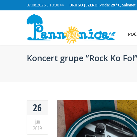
:
29 °C
, Salinitet:
07.08.2026 u 10:30 >>
32 g/L
)
DRUGO JEZERO
(Voda:
29 °C
, Salinitet
POČ
Koncert grupe ”Rock Ko Fol”,
26
jun
2019
TREĆE JEZERO