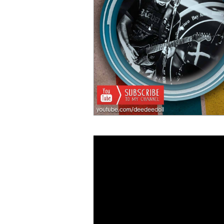
29 °C
32 