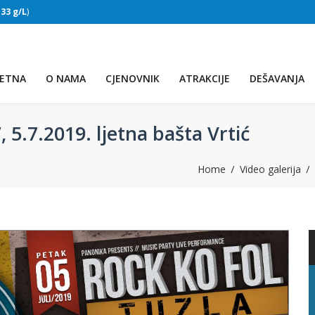
:
33 g/L
)
SLAPOVI
(Voda:
28 °C
, Salinitet:
32 g/L
)
ETNA
O NAMA
CJENOVNIK
ATRAKCIJE
DEŠAVANJA
 5.7.2019. ljetna bašta Vrtić
Home
Video galerija
PRVO JEZERO