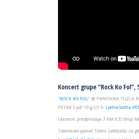
Koncert grupe ”Rock Ko Fol”, 5
“
ROCK KO FOL
” @ PANONIKA TUZLA B
PETAK 5.juli ‘19.g./21 h.
Ljetna bašta VR
Ulaznice: predprodaja 7 KM (CD shop Mi
Talentirani pjevač Dinko Salihbašić sa 