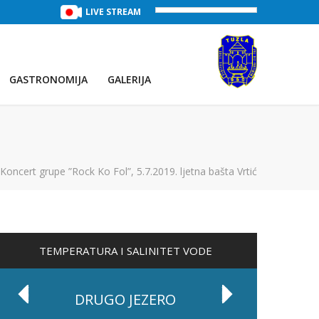
TREĆE JEZERO
(Voda:
LIVE STREAM
29 °C
, Salinitet:
32 g/L
)
PRVO JEZE
GASTRONOMIJA
GALERIJA
Koncert grupe ”Rock Ko Fol”, 5.7.2019. ljetna bašta Vrtić
TEMPERATURA I SALINITET VODE
DRUGO JEZERO