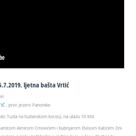
.7.2019. ljetna bašta Vrtić
iH
TIĆ
, prvo jezero Panonike
do Tuzla na tuzlanskom korzu), na ulazu 10 KM.
gitaristom Almirom Crnovićem i bubnjarom Elvisom Katićem čini