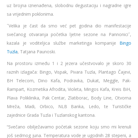
uz brojna iznenađena, slobodnu degustaciju i nagradne igre
sa vrijednim poklonima.
˝Velika je čast da smo već pet godina dio manifestacije
svečanog otvaranja početka ljetne sezone na Pannonici˝,
kazala je voditeljica službe marketinga kompanije
Bingo
Tuzla
, Tatjana Paunoski.
Na prostoru između 1 i 2 jezera učestvovalo je skoro 30
raznih izlagača: Bingo, Vispak, Pivara Tuzla, Plantago Čajevi,
BH Telecom, Dino Kafa, Podravka, Dukat, Meggle, Pak-
Rampart, Kozmetika Afrodita, Violeta, Mingos Kafa, Kreis BiH,
Plava Poliklinika, Pak Centar, Zlatiborac, Body Line, Otvorna
Mreža, Madi, Orbico, NLB Banka, Ledo, te Turističke
zajednice Grada Tuzla i Tuzlanskog kantona.
“Svečano obilježavamo početak sezone koju smo mi krenuli
još sedmog juna. Temperatura vode je ugodnih 28 stepeni, a