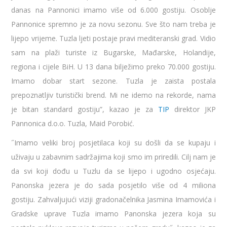
danas na Pannonici imamo više od 6.000 gostiju. Osoblje
Pannonice spremno je za novu sezonu. Sve što nam treba je
lijepo vrijeme. Tuzla ljeti postaje pravi mediteranski grad. Vidio
sam na plaži turiste iz Bugarske, Mađarske, Holandije,
regiona i cijele BiH. U 13 dana bilježimo preko 70.000 gostiju.
Imamo dobar start sezone. Tuzla je zaista postala
prepoznatljiv turistički brend. Mi ne idemo na rekorde, nama
je bitan standard gostiju”, kazao je za
TIP
direktor JKP
Pannonica d.o.o. Tuzla, Maid Porobić.
˝Imamo veliki broj posjetilaca koji su došli da se kupaju i
uživaju u zabavnim sadržajima koji smo im priredili. Cilj nam je
da svi koji dođu u Tuzlu da se lijepo i ugodno osjećaju.
Panonska jezera je do sada posjetilo više od 4 miliona
gostiju. Zahvaljujući viziji gradonačelnika Jasmina Imamovića i
Gradske uprave Tuzla imamo Panonska jezera koja su