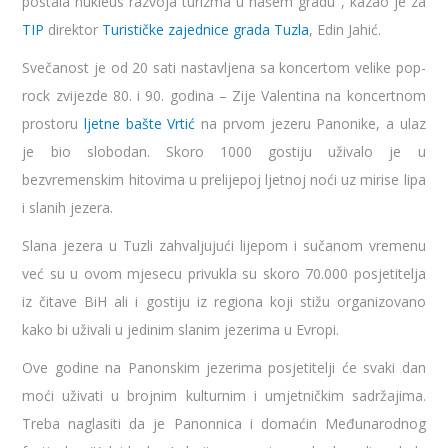
postala nukleus razvoja turizma u našem gradu˝, kazao je za
TIP
direktor
Turističke zajednice grada Tuzla
, Edin Jahić.
Svečanost je od 20 sati nastavljena sa koncertom velike pop-
rock zvijezde 80. i 90. godina – Zije Valentina na koncertnom
prostoru
ljetne bašte Vrtić
na prvom jezeru Panonike, a ulaz
je bio slobodan. Skoro 1000 gostiju uživalo je u
bezvremenskim hitovima u prelijepoj ljetnoj noći uz mirise lipa
i slanih jezera.
Slana jezera u Tuzli zahvaljujući lijepom i sučanom vremenu
već su u ovom mjesecu privukla su skoro 70.000 posjetitelja
iz čitave BiH ali i gostiju iz regiona koji stižu organizovano
kako bi uživali u jedinim slanim jezerima u Evropi.
Ove godine na Panonskim jezerima posjetitelji će svaki dan
moći uživati u brojnim kulturnim i umjetničkim sadržajima.
Treba naglasiti da je Panonnica i domaćin Međunarodnog