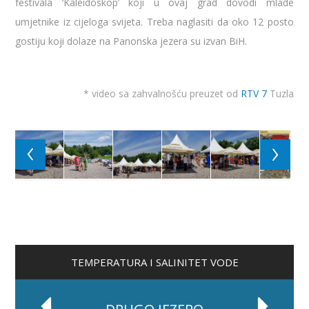
festivala ‘Kaleidoskop’ koji u ovaj grad dovodi mlade
umjetnike iz cijeloga svijeta. Treba naglasiti da oko 12 posto
gostiju koji dolaze na Panonska jezera su izvan BiH.
* video sa zahvalnošću preuzet od
RTV 7
Tuzla
TEMPERATURA I SALINITET VODE