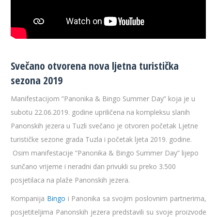
Svečano otvorena nova ljetna turistička
sezona 2019
Manifestacijom ”Panonika & Bingo Summer Day” koja je u
subotu 22.06.2019. godine upriličena na kompleksu slanih
Panonskih jezera u Tuzli svečano je otvoren početak Ljetne
turističke sezone grada Tuzla i početak ljeta 2019. godine.
Osim manifestacije ”Panonika & Bingo Summer Day” lijepo
sunčano vrijeme i neradni dan privukli su preko 3.500
posjetilaca na plaže Panonskih jezera.
Kompanija
Bingo
i Panonika sa svojim poslovnim partnerima,
posjetiteljima Panonskih jezera predstavili su svoje proizvode