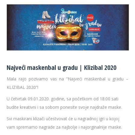
Najveći maskenbal u gradu | Klizibal 2020
Mala rajo pozivamo vas na ”Najveći maskenbal u gradu –
KLIZIBAL 2020”!
U četvrtak 09.01.2020. godine, sa početkom od 18:00 sati
budite kreativni i sa sobom ponesite svoje najdraže maske.
Svi maskirani klizači učestvovat će u nagradnoj igri u kojoj
vam spremamo nagrade za najbolje i najorginalnije maske.