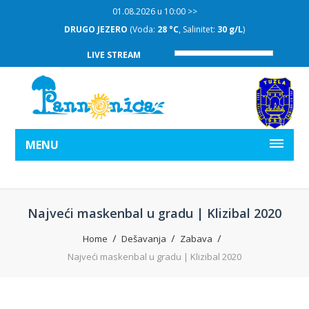
01.08.2026 u 10:00 >>
DRUGO JEZERO
(Voda:
28 °C
, Salinitet:
30 g/L
)
LIVE STREAM
MENU
Najveći maskenbal u gradu | Klizibal 2020
Home
Dešavanja
Zabava
Najveći maskenbal u gradu | Klizibal 2020