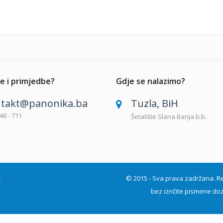
e i primjedbe?
Gdje se nalazimo?
takt@panonika.ba
Tuzla, BiH
46 - 711
Šetalište Slana Banja b.b.
t
© 2015 - Sva prava zadržana. Repro
bez izričite pismene doz