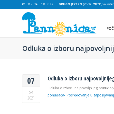
:
28 °C
, Salinitet:
01.08.2026 u 10:00 >>
30 g/L
)
DRUGO JEZERO
(Voda:
28 °C
, Salinitet
POČ
Odluka o izboru najpovoljn
Odluka o izboru najpovoljnij
07
Odluka o izboru najpovoljnijeg ponuđač
okt
ponuđača- Posredovanje u zapošljavan
2021