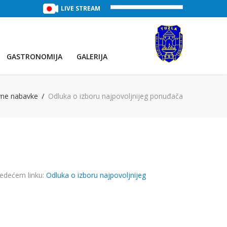
TREĆE JEZERO
(Voda:
LIVE STREAM
28 °C
, Salinitet:
30 g/L
)
PRVO JEZE
GASTRONOMIJA
GALERIJA
vne nabavke
Odluka o izboru najpovoljnijeg ponuđača
jedećem linku:
Odluka o izboru najpovoljnijeg