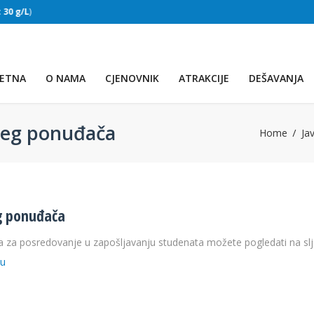
:
30 g/L
)
SLAPOVI
(Voda:
28 °C
, Salinitet:
30 g/L
)
ETNA
O NAMA
CJENOVNIK
ATRAKCIJE
DEŠAVANJA
ijeg ponuđača
Home
Ja
eg ponuđača
a za posredovanje u zapošljavanju studenata možete pogledati na sl
ju