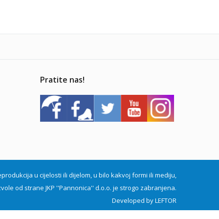
Pratite nas!
dukcija u cijelosti ili dijelom, u bilo kakvoj formi ili mediju,
vole od strane JKP ''Pannonica'' d.o.o. je strogo zabranjena.
Developed by
LEFTOR