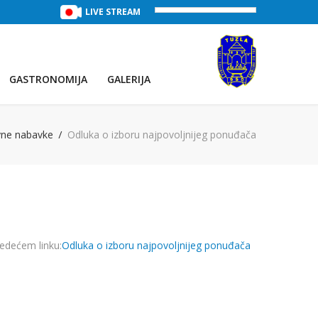
TREĆE JEZERO
(Voda:
LIVE STREAM
28 °C
, Salinitet:
30 g/L
)
PRVO JEZE
GASTRONOMIJA
GALERIJA
vne nabavke
Odluka o izboru najpovoljnijeg ponuđača
jedećem linku:
Odluka o izboru najpovoljnijeg ponuđača