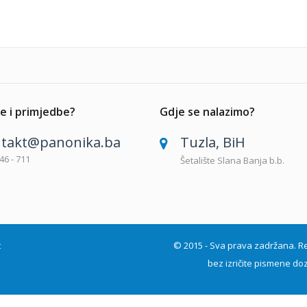
e i primjedbe?
Gdje se nalazimo?
takt@panonika.ba
Tuzla, BiH
46 - 711
Šetalište Slana Banja b.b.
t
© 2015 - Sva prava zadržana. Repro
bez izričite pismene doz