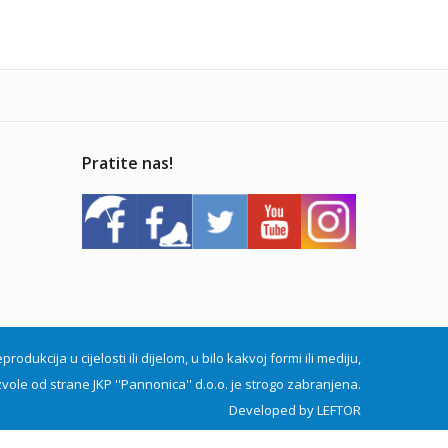
Pratite nas!
dukcija u cijelosti ili dijelom, u bilo kakvoj formi ili mediju,
vole od strane JKP ''Pannonica'' d.o.o. je strogo zabranjena.
Developed by
LEFTOR