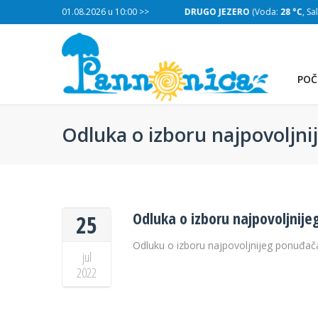
:
28 °C
, Salinitet:
01.08.2026 u 10:00 >>
30 g/L
)
DRUGO JEZERO
(Voda:
28 °C
, Salinitet
POČ
Odluka o izboru najpovoljn
Odluka o izboru najpovoljnij
25
Odluku o izboru najpovoljnijeg ponuđača
jul
2022