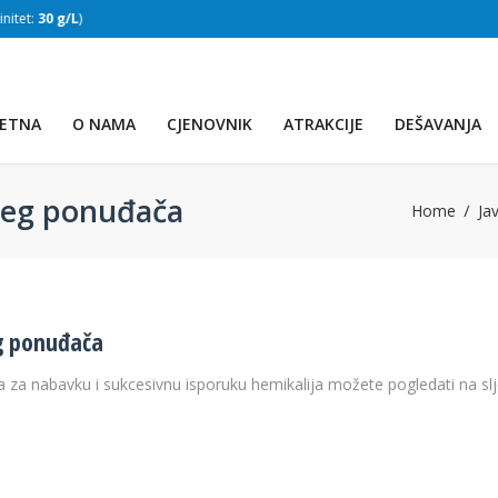
:
30 g/L
)
SLAPOVI
(Voda:
28 °C
, Salinitet:
30 g/L
)
ETNA
O NAMA
CJENOVNIK
ATRAKCIJE
DEŠAVANJA
ijeg ponuđača
Home
Ja
eg ponuđača
 za nabavku i sukcesivnu isporuku hemikalija možete pogledati na sl