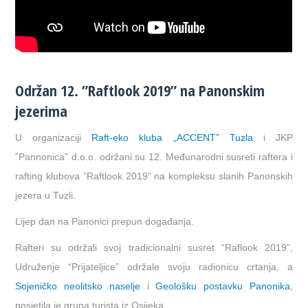
Održan 12. ”Raftlook 2019” na Panonskim
jezerima
U organizaciji
Raft-eko kluba „ACCENT” Tuzla
i JKP
”Pannonica” d.o.o. održani su 12. Međunarodni susreti raftera i
rafting klubova ”Raftlook 2019” na kompleksu slanih Panonskih
jezera u Tuzli.
Lijep dan na Panonici prepun događanja.
Rafteri su održali svoj tradicionalni susret “Raflook 2019”,
Udruženje “Prijateljice” održale svoju radionicu crtanja, a
Sojeničko neolitsko naselje
i
Geološku postavku Panonika
,
posjetila je grupa turista iz Osijeka.