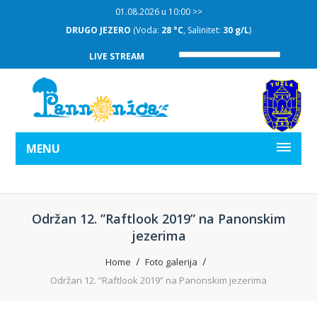
01.08.2026 u 10:00 >>
DRUGO JEZERO
(Voda:
28 °C
, Salinitet:
30 g/L
)
LIVE STREAM
MENU
Održan 12. ”Raftlook 2019” na Panonskim
jezerima
Home
Foto galerija
Održan 12. ”Raftlook 2019” na Panonskim jezerima