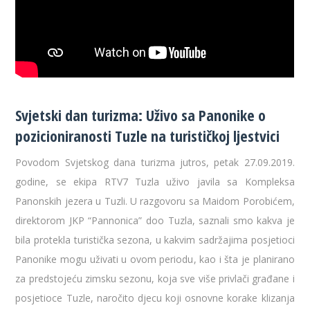
Svjetski dan turizma: Uživo sa Panonike o
pozicioniranosti Tuzle na turističkoj ljestvici
Povodom Svjetskog dana turizma jutros, petak 27.09.2019.
godine, se ekipa RTV7 Tuzla uživo javila sa Kompleksa
Panonskih jezera u Tuzli. U razgovoru sa Maidom Porobićem,
direktorom JKP “Pannonica” doo Tuzla, saznali smo kakva je
bila protekla turistička sezona, u kakvim sadržajima posjetioci
Panonike mogu uživati u ovom periodu, kao i šta je planirano
za predstojeću zimsku sezonu, koja sve više privlači građane i
posjetioce Tuzle, naročito djecu koji osnovne korake klizanja