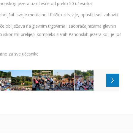
nonskog jezera uz učešće od preko 50 učesnika.
ljšati svoje mentalno i fizičko zdravlje, opustiti se i zabaviti.
ače obilježava na glavnim trgovima i saobraćajnicama glavnih
koristili prelijepi kompleks slanih Panonskih jezera koji je još
tno za sve učesnike.