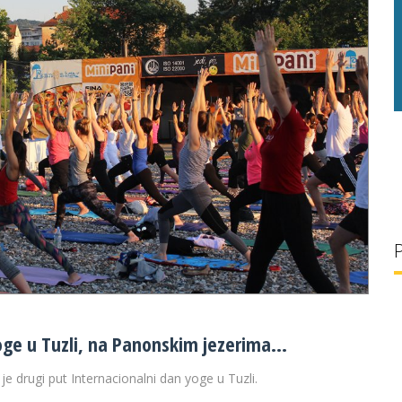
g/l
28 °C
30 g/l
oge u Tuzli, na Panonskim jezerima…
je drugi put Internacionalni dan yoge u Tuzli.