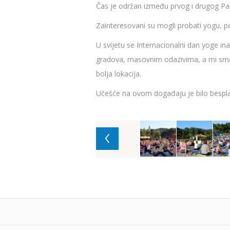
Čas je održan između prvog i drugog Pa
Zainteresovani su mogli probati yogu, pobo
U svijetu se Internacionalni dan yoge in
gradova, masovnim odazivima, a mi smo is
bolja lokacija.
Učešće na ovom događaju je bilo bespla