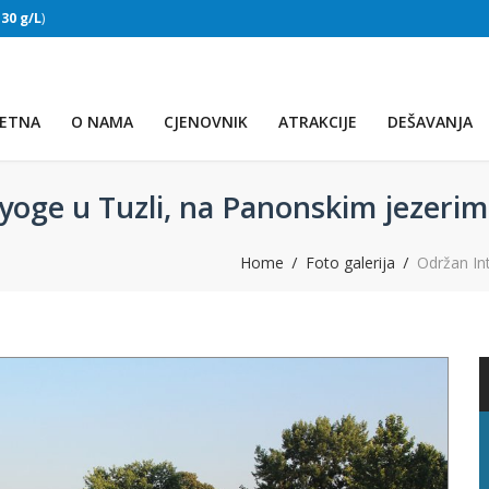
:
30 g/L
)
SLAPOVI
(Voda:
28 °C
, Salinitet:
30 g/L
)
ETNA
O NAMA
CJENOVNIK
ATRAKCIJE
DEŠAVANJA
 yoge u Tuzli, na Panonskim jezeri
Home
Foto galerija
Održan In
PRVO JEZERO