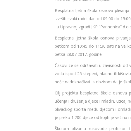
Besplatna ljetna škola osnova plivanja
izvršiti svaki radni dan od 09:00 do 15:0
i u Upravnoj zgradi JKP ”Pannonica” d.o
Besplatna ljetna škola osnova plivanj
petkom od 10:45 do 11:30 sati na veli
petka 28.07.2017. godine.
Časovi će se održavati u zavisnosti od 
voda ispod 25 stepeni, hladno ili kišovi
neće nadoknađivati s obzirom da je škol
Cilj projekta besplatne škole osnova p
učenja i druženja djece i mladih, uticaj n
plivačkog sporta među djecom i omladin
je preko 1.200 djece od kojih je većina na
Školom plivanja rukovode profesori tj