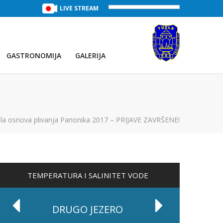
TREĆE JEZERO
(Voda:
LIVE STREAM
28 °C
, Salinitet:
30 g/L
)
PRVO JEZE
GASTRONOMIJA
GALERIJA
la osnova plivanja Panonika 2017 – PRIJAVE ZAVRŠENE!
TEMPERATURA I SALINITET VODE
DRUGO JEZERO