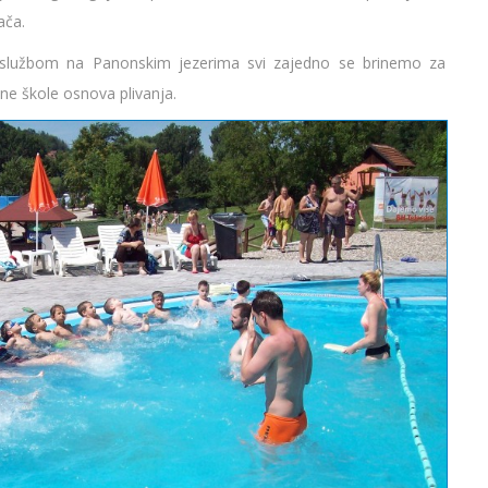
ača.
 službom na Panonskim jezerima svi zajedno se brinemo za
ne škole osnova plivanja.