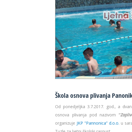
28 °C
30 
Škola osnova plivanja Panoni
Od ponedjeljka 3.7.2017. god., a dva
osnova plivanja pod nazivom
”
Zapli
organizuje
JKP ”Pannonica” d.o.o.
u sar
Tuzle za ljetni školski raspust.