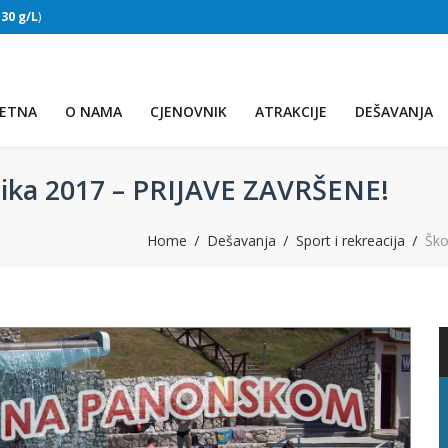
:
30 g/L
)
SLAPOVI
(Voda:
28 °C
, Salinitet:
30 g/L
)
ETNA
O NAMA
CJENOVNIK
ATRAKCIJE
DEŠAVANJA
nika 2017 – PRIJAVE ZAVRŠENE!
Home
Dešavanja
Sport i rekreacija
Ško
PRVO JEZERO