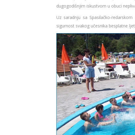
dugogodišnjim iskustvom u obuci nepliv
Uz saradnju sa Spasilačko-redarskom
sigurnost svakog učesnika besplatne ljet