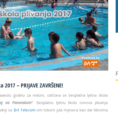
g/l
28 °C
30 g/l
ka 2017 – PRIJAVE ZAVRŠENE!
naaestu godinu za redom, održava se besplatna ljetna škola
vaj na Panonskom
”
. Besplatnu ljetnu školu osnova plivanja
adnji sa
BH Telecom
-om tokom jula mjeseca kao dar klincima