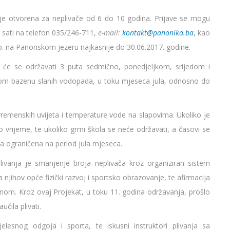
 je otvorena za neplivače od 6 do 10 godina. Prijave se mogu
0 sati na telefon 035/246-711,
e-mail:
kontakt@panonika.ba
, kao
.o. na Panonskom jezeru najkasnije do 30.06.2017. godine.
a će se održavati 3 puta sedmično, ponedjeljkom, srijedom i
kom bazenu slanih vodopada, u toku mjeseca jula, odnosno do
vremenskih uvijeta i temperature vode na slapovima. Ukoliko je
to vrijeme, te ukoliko grmi škola se neće održavati, a časovi se
a ograničena na period jula mjeseca.
livanja je smanjenje broja neplivača kroz organiziran sistem
a njihov opće fizički razvoj i sportsko obrazovanje, te afirmacija
om. Kroz ovaj Projekat, u toku 11. godina održavanja, prošlo
učila plivati.
elesnog odgoja i sporta, te iskusni instruktori plivanja sa