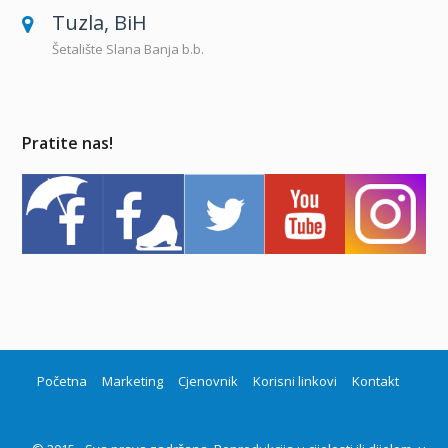
Tuzla, BiH
Šetalište Slana Banja b.b.
Pratite nas!
Početna
Marketing
Cjenovnik
Korisni linkovi
Kontakt