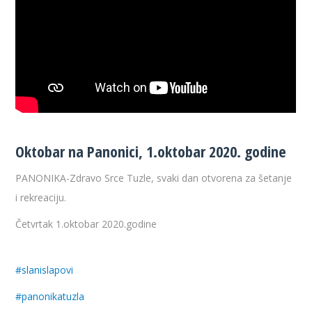
Oktobar na Panonici, 1.oktobar 2020. godine
PANONIKA-Zdravo Srce Tuzle, svaki dan otvorena za šetanje
i rekreaciju.
Četvrtak 1.oktobar 2020.godine
#slanislapovi
#panonikatuzla