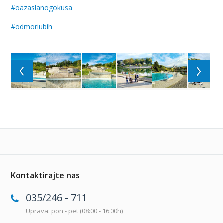
#oazaslanogokusa
#odmoriubih
Kontaktirajte nas
035/246 - 711
Uprava: pon - pet (08:00 - 16:00h)