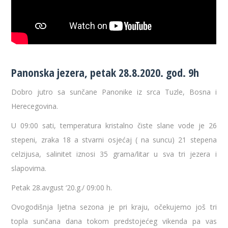
Panonska jezera, petak 28.8.2020. god. 9h
Dobro jutro sa sunčane Panonike iz srca Tuzle, Bosna i
Herecegovina.
U 09:00 sati, temperatura kristalno čiste slane vode je 26
stepeni, zraka 18 a stvarni osjećaj ( na suncu) 21 stepena
celzijusa, salinitet iznosi 35 grama/litar u sva tri jezera i
slapovima.
Petak 28.avgust ‘20.g./ 09:00 h.
Ovogodišnja ljetna sezona je pri kraju, očekujemo još tri
topla sunčana dana tokom predstojećeg vikenda pa vas