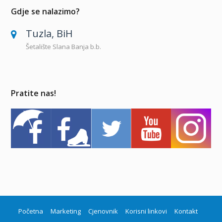
Gdje se nalazimo?
Tuzla, BiH
Šetalište Slana Banja b.b.
Pratite nas!
Početna
Marketing
Cjenovnik
Korisni linkovi
Kontakt