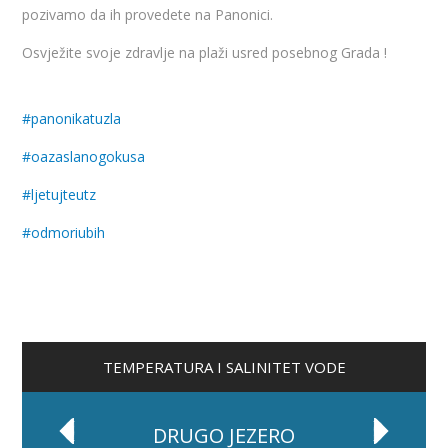
pozivamo da ih provedete na Panonici.
Osvježite svoje zdravlje na plaži u
sred posebnog Grada !
#
panonikatuzla
#
oazaslanogokusa
#
ljetujteutz
#
odmoriubih
TEMPERATURA I SALINITET VODE
DRUGO JEZERO