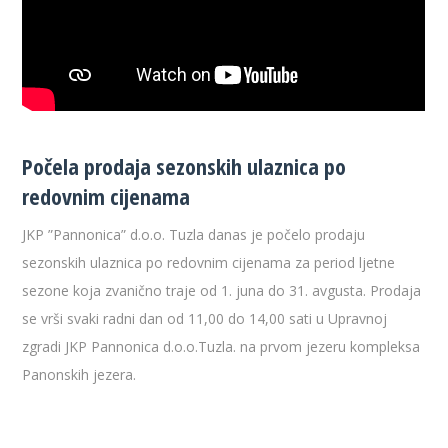
Počela prodaja sezonskih ulaznica po
redovnim cijenama
JKP ”Pannonica” d.o.o. Tuzla danas je počelo prodaju
sezonskih ulaznica po redovnim cijenama za period ljetne
sezone koja zvanično traje od 1. juna do 31. avgusta. Prodaja
se vrši svaki radni dan od 11,00 do 14,00 sati u Upravnoj
zgradi JKP Pannonica d.o.o.Tuzla. na prvom jezeru kompleksa
Panonskih jezera.