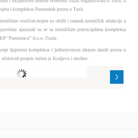
m i incijatorom susreta Hotelom Tuzla organizovala u Tuzli, u
osjeta i kompleksu Panonskih jezera u Tuzli.
ističkim vozičem kojim su obišli i ostatak turističkih atrakcija u
zerima upoznali su se sa turističkim potencijalima kompleksa
JKP ”Pannonica” d.o.o.-Tuzla.
ljenje ljepotom kompleksa i jedinstvenom idejom slanih jezera u
očekivati posjete turista iz Kraljeva i okoline.