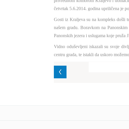
privrednom komorom Kraljevo i domaćino
četvrtak 5.6.2014. godina upriličena je p
Gosti iz Kraljeva su na kompleks došli tur
našem gradu. Boravkom na Panonskim je
Panonskih jezera i uslugama koje pruža 
Vidno oduševljeni iskazali su svoje div
centru grada, te istakli da uskoro možemo 