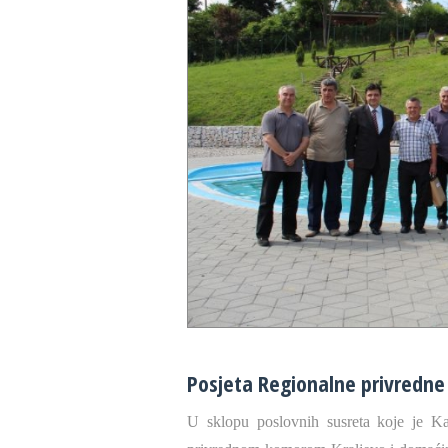
28 °C
30 
Posjeta Regionalne privredne 
U sklopu poslovnih susreta koje je K