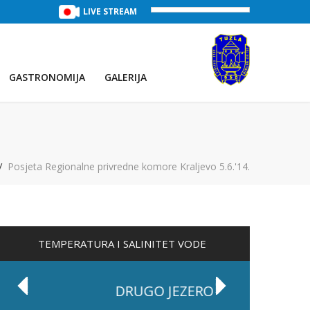
TREĆE JEZERO
(Voda:
LIVE STREAM
28 °C
, Salinitet:
30 g/L
)
PRVO JEZE
GASTRONOMIJA
GALERIJA
Posjeta Regionalne privredne komore Kraljevo 5.6.'14.
TEMPERATURA I SALINITET VODE
DRUGO JEZERO