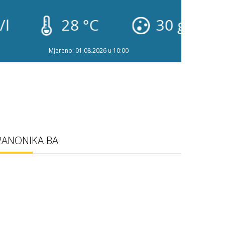
28 °C
30 g/l
2
Mjereno: 01.08.2026 u 10:00
PANONIKA.BA