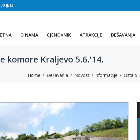
:
30 g/L
)
SLAPOVI
(Voda:
28 °C
, Salinitet:
30 g/L
)
ETNA
O NAMA
CJENOVNIK
ATRAKCIJE
DEŠAVANJA
e komore Kraljevo 5.6.'14.
Home
Dešavanja
Novosti / Informacije
Ostalo
PRVO JEZERO