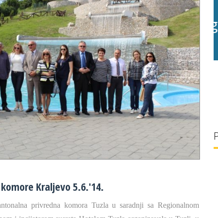
g/l
28 °C
30 g/l
komore Kraljevo 5.6.'14.
antonalna privredna komora Tuzla u saradnji sa Regionalnom