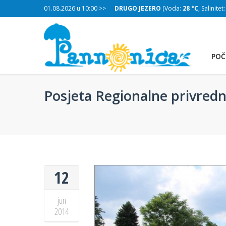
:
28 °C
, Salinitet:
01.08.2026 u 10:00 >>
30 g/L
)
DRUGO JEZERO
(Voda:
28 °C
, Salinitet
POČ
Posjeta Regionalne privredn
12
jun
2014
TREĆE JEZERO