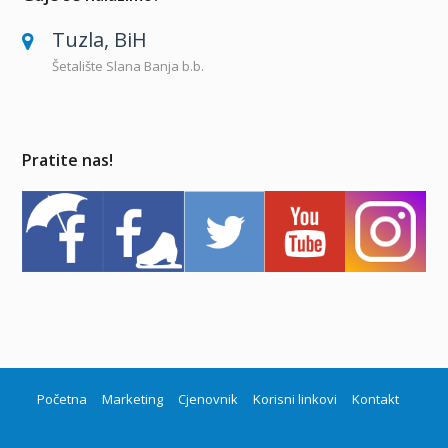
Tuzla, BiH
Šetalište Slana Banja b.b.
Pratite nas!
Početna
Marketing
Cjenovnik
Korisni linkovi
Kontakt