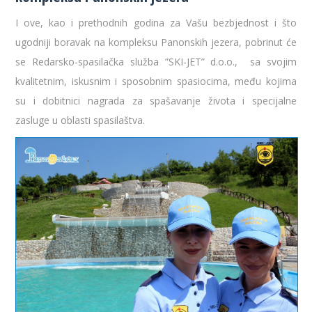
I ove, kao i prethodnih godina za Vašu bezbjednost i što
ugodniji boravak na kompleksu Panonskih jezera, pobrinut će
se Redarsko-spasilačka služba ”SKI-JET” d.o.o., sa svojim
kvalitetnim, iskusnim i sposobnim spasiocima, među kojima
su i dobitnici nagrada za spašavanje života i specijalne
zasluge u oblasti spasilaštva.