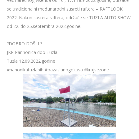
Već narednog vikenda od 16., 17. i 18.9.2022.godine, održaće
se tradicionalni međunarodni susreti raftera – RAFTLOOK
2022. Nakon susreta raftera, održaće se TUZLA AUTO SHOW
od 22. do 25.septembra 2022.godine.
?DOBRO DOŠLI ?
JKP Pannonica doo Tuzla.
Tuzla 12.09.2022.godine
#panonikatuzlabih
#oazaslanogokusa
#krajsezone