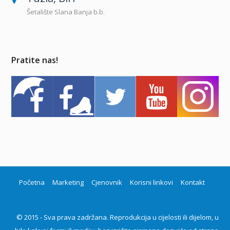
Šetalište Slana Banja b.b.
Pratite nas!
Početna
Marketing
Cjenovnik
Korisni linkovi
Kontakt
© 2015 - Sva prava zadržana. Reprodukcija u cijelosti ili dijelom, u