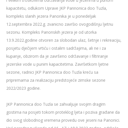
i velikim troškovima održavanja vode u jezerima u punom
kapacitetu, odlukom Uprave JKP Pannonica doo Tuzla,
kompleks slanih jezera Panonika je u ponedeljak
12.septembra 2022.g. zvanicno završio ovogodišnju ljetnu
sezonu. Kompleks Panonskih jezera je od utorka
13.9.2022.godine otvoren za slobodan ulaz, šetnje i rekreaciju,
posjetu dječijem vrtiću i ostalim sadržajima, ali ne i za
kupanje, obzirom da je završeno održavanje i filtriranje
jezerske vode u punim kapacitetima. Završetkom ljetne
sezone, radnici JKP Pannonica doo Tuzla kreću sa
pripremama za realizaciju predstojeće zimske sezone
2022/2023 godine.
JKP Pannonica doo Tuzla se zahvaljuje svojim dragim
gostima na posjeti tokom proteklog ljeta i poziva građane da
dio svog slobodnog vremena provedu ove jeseni na Panonici.