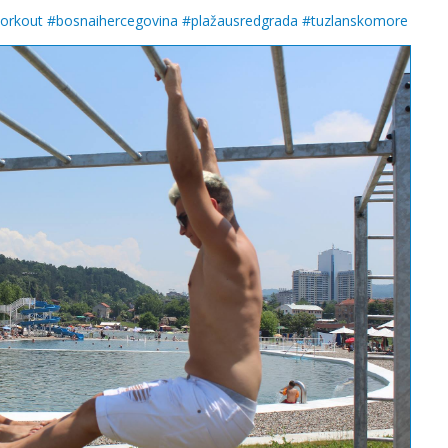
workout
#
bosnaihercegovina
#
plažausredgrada
#
tuzlanskomore