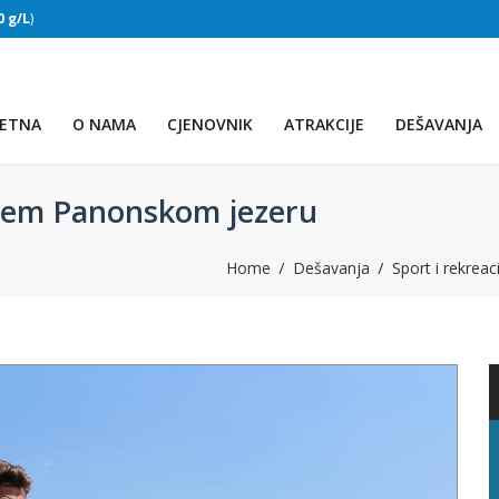
0 g/L
)
DRUGO JEZERO
(Voda:
28 °C
, Salinitet:
29 g/L
)
ETNA
O NAMA
CJENOVNIK
ATRAKCIJE
DEŠAVANJA
ećem Panonskom jezeru
Home
Dešavanja
Sport i rekreac
TREĆE JEZERO