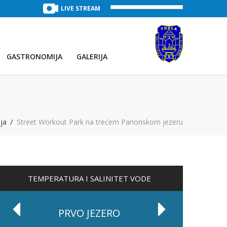
SLAPOVI
(Voda:
LIVE STREAM
28 °C
, Salinitet:
30 g/L
)
TREĆE JEZ
GASTRONOMIJA
GALERIJA
ija
Street Workout Park na trećem Panonskom jezeru
TEMPERATURA I SALINITET VODE
PRVO JEZERO