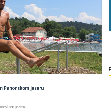
28 °C
32 g/l
em Panonskom jezeru
nonskom jezeru.