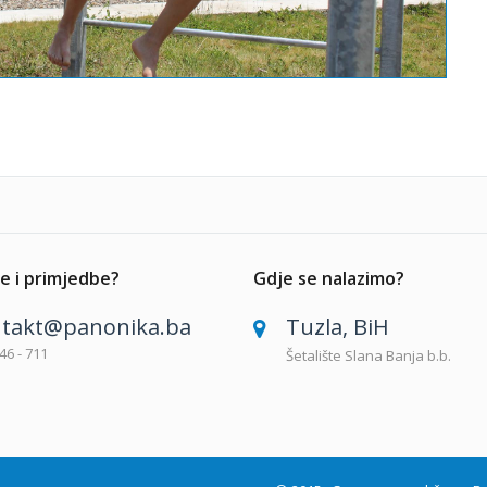
e i primjedbe?
Gdje se nalazimo?
takt@panonika.ba
Tuzla, BiH
46 - 711
Šetalište Slana Banja b.b.