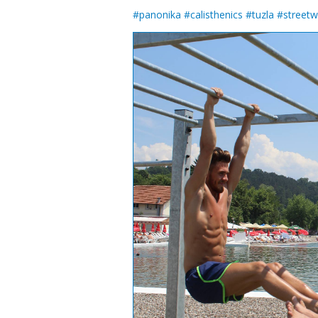
#
panonika
#
calisthenics
#
tuzla
#
street