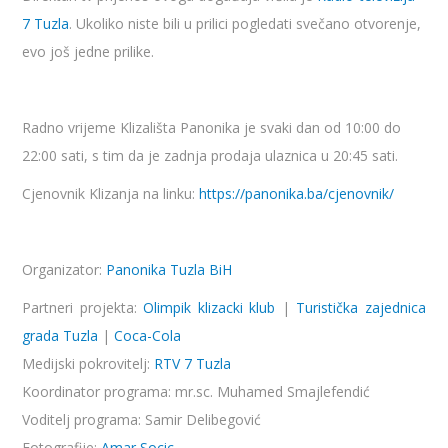
7 Tuzla
. Ukoliko niste bili u prilici pogledati svečano otvorenje,
evo još jedne prilike.
Radno vrijeme Klizališta Panonika je svaki dan od 10:00 do
22:00 sati, s tim da je zadnja prodaja ulaznica u 20:45 sati.
Cjenovnik Klizanja na linku:
https://panonika.ba/cjenovnik/
Organizator:
Panonika Tuzla BiH
Partneri projekta:
Olimpik klizacki klub
|
Turistička zajednica
grada Tuzla
|
Coca-Cola
Medijski pokrovitelj:
RTV 7 Tuzla
Koordinator programa: mr.sc. Muhamed Smajlefendić
Voditelj programa: Samir Delibegović
Fotografije:
Amar Socic