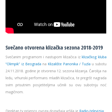
Svečano otvorena klizačka sezona 2018-2019
Svečanim programom i nastupom klizačica iz
klizačkog kluba
“Olimpik” iz Beograda
na
Klizalište Panonika / Tuzla
u subotu
24.11.2018. godine je otvorena 12. sezona klizanja. Čaroli
ja na
ledu, vrhunski performans mladih klizačica, te pregršt nagrada
svim prisutnim posjetiteljima učinili su ovu subotnju noć
magičnom.
Direktan tv prijenos ovoga događaja vršila je
Radio-televizija