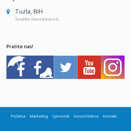
Tuzla, BiH
Šetalište Slana Banja b.b.
Pratite nas!
Početna
Marketing
Cjenovnik
Korisni linkovi
Kontakt