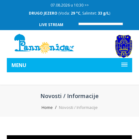
07.08.2026 u 10:30 >>
DRUGO JEZERO
(Voda:
29 °C
, Salinitet:
33 g/L
)
LIVE STREAM
MENU
Novosti / Informacije
Home
Novosti / Informacije