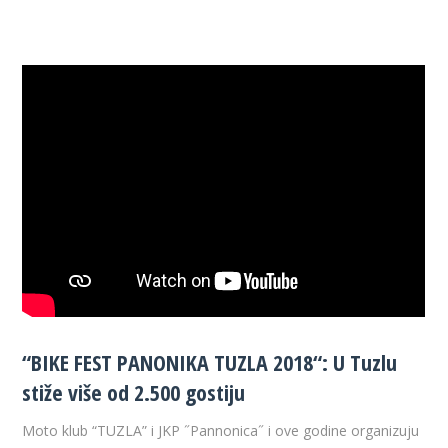
“BIKE FEST PANONIKA TUZLA 2018“: U Tuzlu
stiže više od 2.500 gostiju
Moto klub “TUZLA” i JKP ˝Pannonica˝ i ove godine organizuju