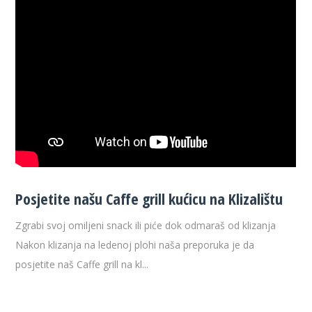
Posjetite našu Caffe grill kućicu na Klizalištu
Zgrabi svoj omiljeni snack ili piće dok odmaraš od klizanja
Nakon klizanja na ledenoj plohi naša preporuka je da
posjetite naš Caffe grill na kl...