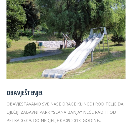
OBAVJEŠTENJE!
OBAVJEŠTAVAMO SVE NAŠE DRAGE KLINCE I RODITELJE DA
DJEČIJI ZABAVNI PARK ''SLANA BANJA'' NEĆE RADITI OD
PETKA 07.09. DO NEDJELJE 09.09.2018. GODINE...