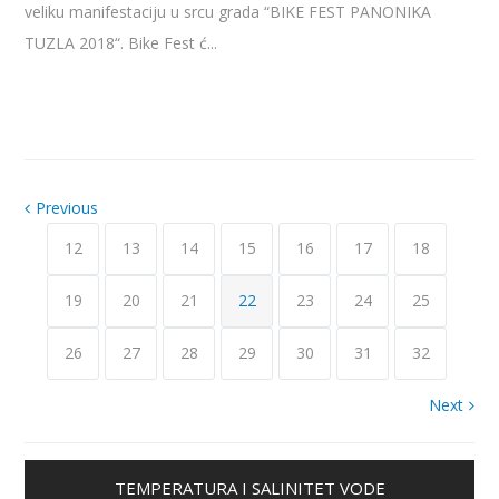
veliku manifestaciju u srcu grada “BIKE FEST PANONIKA
TUZLA 2018“. Bike Fest ć...
Previous
12
13
14
15
16
17
18
19
20
21
22
23
24
25
26
27
28
29
30
31
32
Next
TEMPERATURA I SALINITET VODE