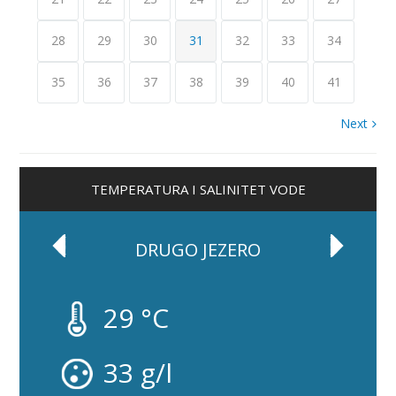
28
29
30
31
32
33
34
35
36
37
38
39
40
41
Next
TEMPERATURA I SALINITET VODE
DRUGO JEZERO
29 °C
33 g/l