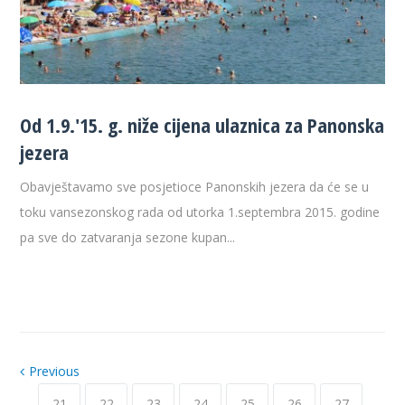
Od 1.9.'15. g. niže cijena ulaznica za Panonska
jezera
Obavještavamo sve posjetioce Panonskih jezera da će se u
toku vansezonskog rada od utorka 1.septembra 2015. godine
pa sve do zatvaranja sezone kupan...
Previous
21
22
23
24
25
26
27