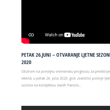
PETAK 26.JUNI – OTVARANJE LJETNE SEZON
2020
Obzirom na povoljnu vremensku prognozu za predstoje
vikend, u petak 26. Juna 2020. god. zvanično počinje lje
sezona na kompleksu slanih Panons...