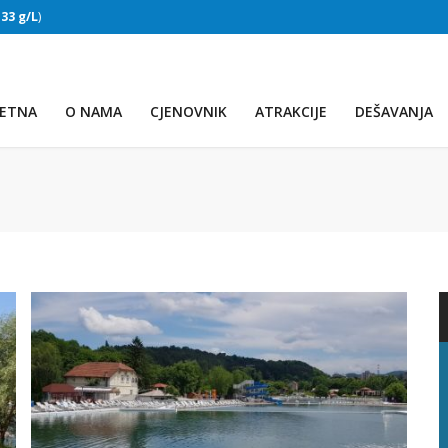
:
33 g/L
)
SLAPOVI
(Voda:
28 °C
, Salinitet:
32 g/L
)
ETNA
O NAMA
CJENOVNIK
ATRAKCIJE
DEŠAVANJA
PRVO JEZERO