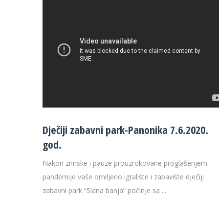
Dječiji zabavni park-Panonika 7.6.2020.
god.
Nakon zimske i pauze prouzrokovane proglašenjem
pandemije vaše omiljeno igralište i zabavište dječiji
zabavni park “Slana banja” počinje sa ...