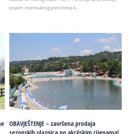
pojave i eventualnog prenošenja k...
ne
OBAVJEŠTENJE – završena prodaja
sezonskih ulaznica po akcijskim cijenama!