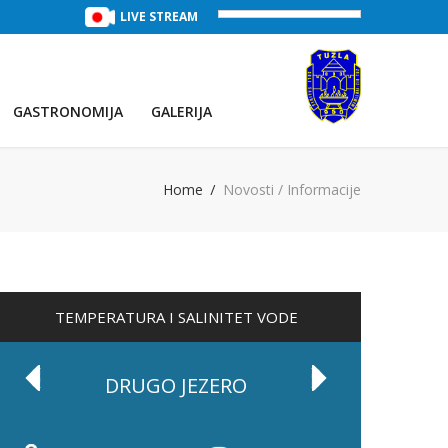
TREĆE JEZERO
(Voda:
LIVE STREAM
29 °C
, Salinitet:
32 g/L
)
PRVO JEZE
GASTRONOMIJA
GALERIJA
Home
Novosti / Informacije
TEMPERATURA I SALINITET VODE
DRUGO JEZERO