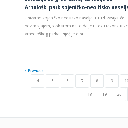
Arhološki park sojeničko-neolitsko naselj
Unikatno sojeničko neolitsko naselje u Tuzli zasijat će
novim sjajem, s obzirom na to da je u toku rekonstrukc
arheološkog parka. Riječ je o pr...
Previous
4
5
6
7
8
9
1
18
19
20