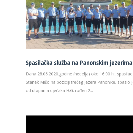
Spasilačka služba na Panonskim jezerima
Dana 28.06.2020.godine (nedelja) oko 16:00 h., spasilac
Stanek Mišo na poziciji trećeg jezera Panonike, spasio j
od utapanja dječaka H.G. rođen 2...