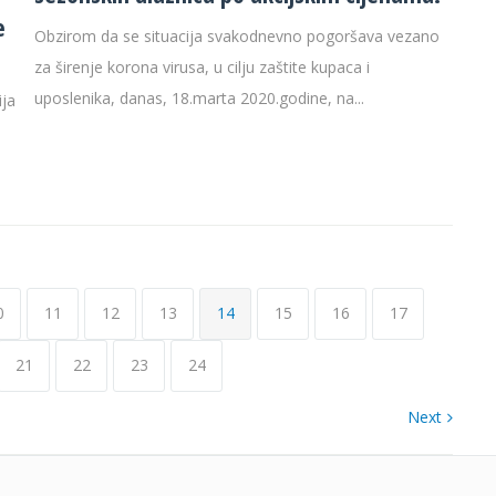
e
Obzirom da se situacija svakodnevno pogoršava vezano
za širenje korona virusa, u cilju zaštite kupaca i
uposlenika, danas, 18.marta 2020.godine, na...
ija
0
11
12
13
14
15
16
17
21
22
23
24
Next