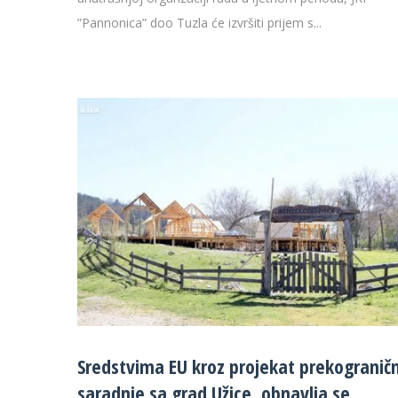
”Pannonica” doo Tuzla će izvršiti prijem s...
Sredstvima EU kroz projekat prekogranič
saradnje sa grad Užice, obnavlja se