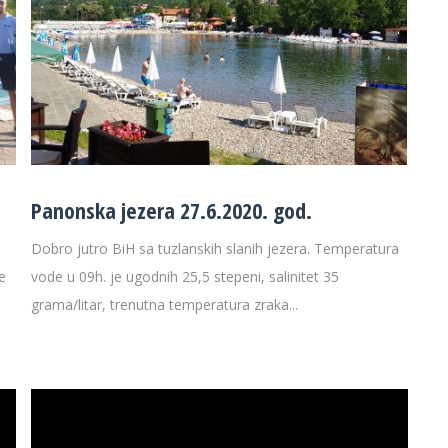
Panonska jezera 27.6.2020. god.
Dobro jutro BiH sa tuzlanskih slanih jezera. Temperatura
e
vode u 09h. je ugodnih 25,5 stepeni, salinitet 35
grama/litar, trenutna temperatura zraka...