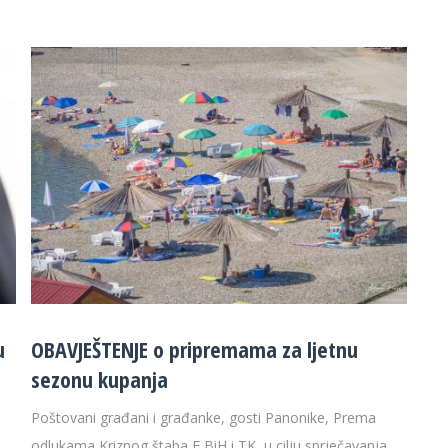
u
OBAVJEŠTENJE o pripremama za ljetnu
sezonu kupanja
Poštovani građani i građanke, gosti Panonike, Prema
odlukama Kriznog štaba F BiH i TK, u cilju sprječavanja