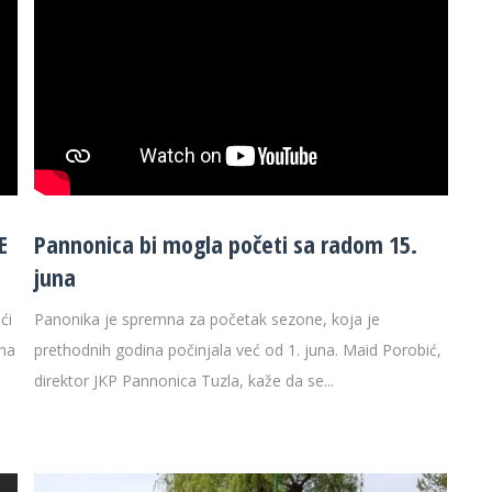
E
Pannonica bi mogla početi sa radom 15.
juna
ći
Panonika je spremna za početak sezone, koja je
tna
prethodnih godina počinjala već od 1. juna. Maid Porobić,
direktor JKP Pannonica Tuzla, kaže da se...