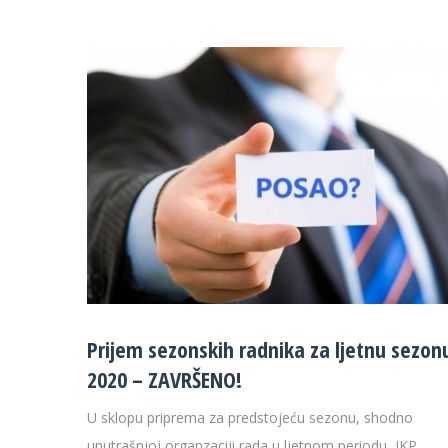
Prijem sezonskih radnika za ljetnu sezon
2020 – ZAVRŠENO!
U sklopu priprema za predstojeću sezonu, shodno
unutrašnjoj organzaciji rada u ljetnom periodu, JKP