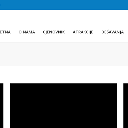
)
TREĆE JEZERO
(Voda:
28 °C
, Salinitet:
30 g/L
)
ETNA
O NAMA
CJENOVNIK
ATRAKCIJE
DEŠAVANJA