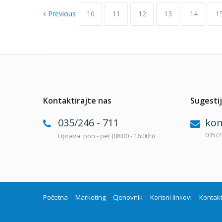
Previous
10
11
12
13
14
1
Kontaktirajte nas
Sugestij
035/246 - 711
kon
035/2
Uprava: pon - pet (08:00 - 16:00h)
Početna
Marketing
Cjenovnik
Korisni linkovi
Kontak