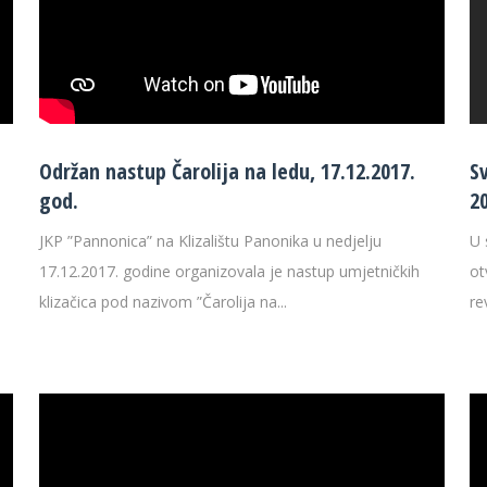
Održan nastup Čarolija na ledu, 17.12.2017.
S
god.
2
JKP ”Pannonica” na Klizalištu Panonika u nedjelju
U 
17.12.2017. godine organizovala je nastup umjetničkih
ot
klizačica pod nazivom ”Čarolija na...
re