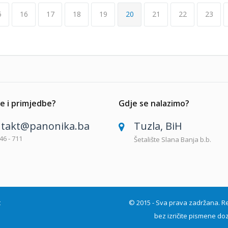
5
16
17
18
19
20
21
22
23
e i primjedbe?
Gdje se nalazimo?
takt@panonika.ba
Tuzla, BiH
46 - 711
Šetalište Slana Banja b.b.
t
© 2015 - Sva prava zadržana. Repro
bez izričite pismene doz