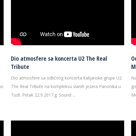
Dio atmosfere sa koncerta U2 The Real
O
Tribute
M
Dio atmosfere sa odličnog koncerta italijanske grupe U2
Na
no
The Real Tribute na kompleksu slanih jezera Panonika u
go
Tuzli. Petak 22.9.2017.g. Sound ...
Me