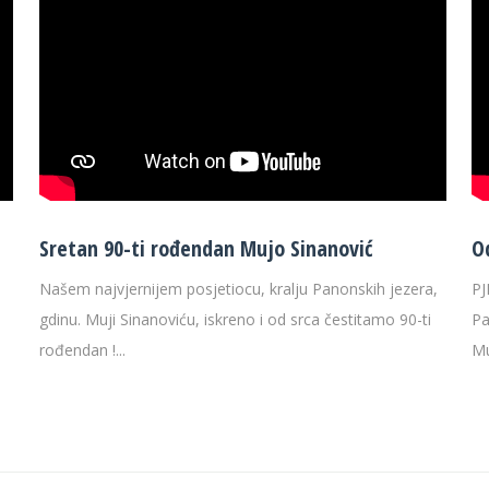
Sretan 90-ti rođendan Mujo Sinanović
O
Našem najvjernijem posjetiocu, kralju Panonskih jezera,
PJ
gdinu. Muji Sinanoviću, iskreno i od srca čestitamo 90-ti
Pa
rođendan !...
Mu