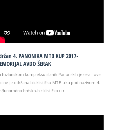
držan 4. PANONIKA MTB KUP 2017-
EMORIJAL AVDO ŠERAK
 tuzlanskom kompleksu slanih Panonskih jezera i ove
dine je održana biciklistička MTB trka pod nazivom 4.
đunarodna brdsko-biciklistička utr...