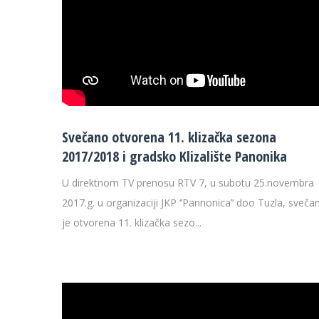
Svečano otvorena 11. klizačka sezona
2017/2018 i gradsko Klizalište Panonika
U direktnom TV prenosu RTV 7, u subotu 25.novembra
2017.g. u organizaciji JKP ‘’Pannonica’’ doo Tuzla, sveča
je otvorena 11. klizačka sezo...