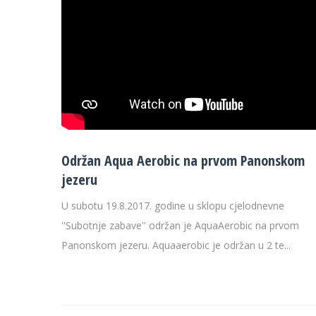
Održan Aqua Aerobic na prvom Panonskom
jezeru
U subotu 19.8.2017. godine u sklopu cjelodnevne
''Subotnje zabave'' održan je AquaAerobic na prvom
Panonskom jezeru. Aquaaerobic je održan u 2 te...