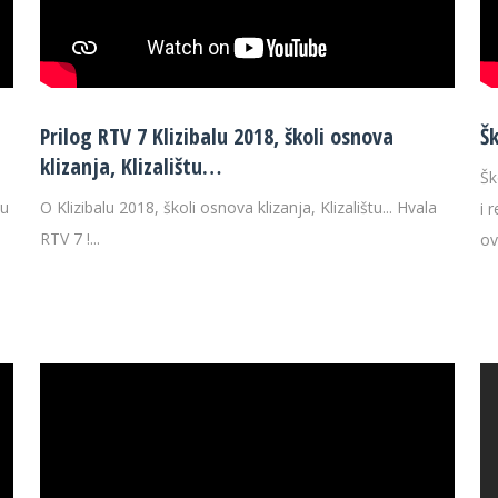
Prilog RTV 7 Klizibalu 2018, školi osnova
Š
klizanja, Klizalištu…
Šk
su
O Klizibalu 2018, školi osnova klizanja, Klizalištu... Hvala
i 
RTV 7 !...
ov