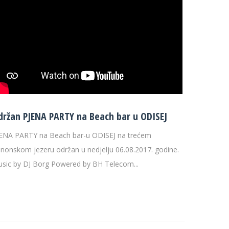
držan PJENA PARTY na Beach bar u ODISEJ
ENA PARTY na Beach bar-u ODISEJ na trećem
nonskom jezeru održan u nedjelju 06.08.2017. godine.
sic by DJ Borg Powered by BH Telecom...