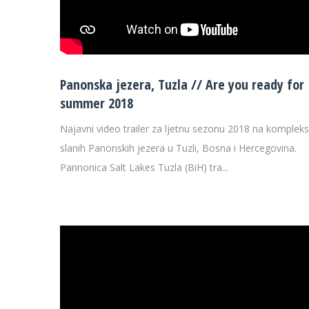
Panonska jezera, Tuzla // Are you ready for
summer 2018
Najavni video trailer za ljetnu sezonu 2018 na komplek
slanih Panonskih jezera u Tuzli, Bosna i Hercegovina.
Pannonica Salt Lakes Tuzla (BiH) tra...