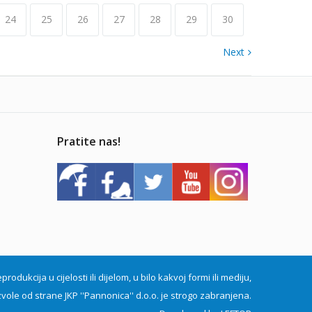
24
25
26
27
28
29
30
Next
Pratite nas!
dukcija u cijelosti ili dijelom, u bilo kakvoj formi ili mediju,
vole od strane JKP ''Pannonica'' d.o.o. je strogo zabranjena.