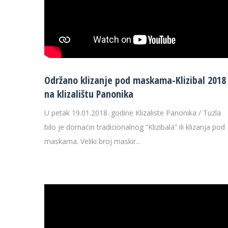
Održano klizanje pod maskama-Klizibal 2018
na klizalištu Panonika
U petak 19.01.2018. godine Klizaliste Panonika / Tuzla
bilo je domaćin tradicionalnog ”Klizibala” ili klizanja pod
maskama. Veliki broj maskir...