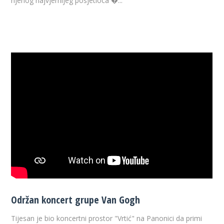
njenog najvjernijeg posjetioca �...
Održan koncert grupe Van Gogh
Tijesan je bio koncertni prostor "Vrtić" na Panonici da primi