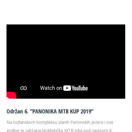
Održan 6. ”PANONIKA MTB KUP 2019”
Na tuzlanskom kompleksu slanih Panonskih jezera i ove
godine je održana biciklistička MTB trka pod nazivom 6.