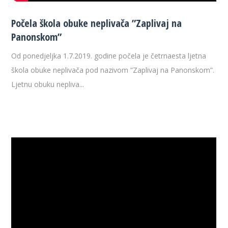
Počela škola obuke neplivača ”Zaplivaj na
Panonskom”
Od ponedjeljka 1.7.2019. godine počela je četrnaesta ljetna
škola obuke neplivača pod nazivom ”Zaplivaj na Panonskom”.
Ljetnu obuku nepliva...