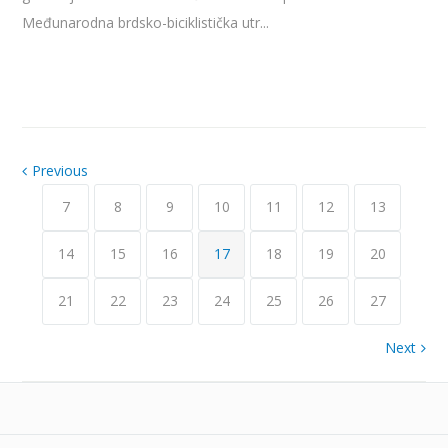
Međunarodna brdsko-biciklistička utr...
Previous
7
8
9
10
11
12
13
14
15
16
17
18
19
20
21
22
23
24
25
26
27
Next