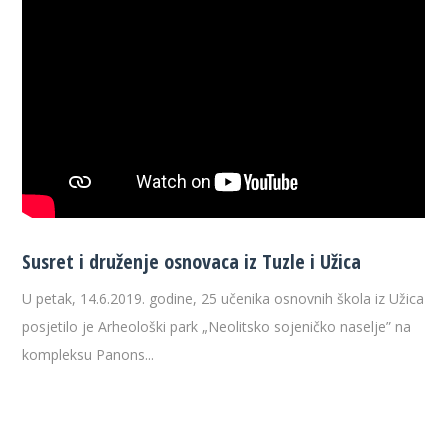
Susret i druženje osnovaca iz Tuzle i Užica
U petak, 14.6.2019. godine, 25 učenika osnovnih škola iz Užica
posjetilo je Arheološki park „Neolitsko sojeničko naselje” na
kompleksu Panons...