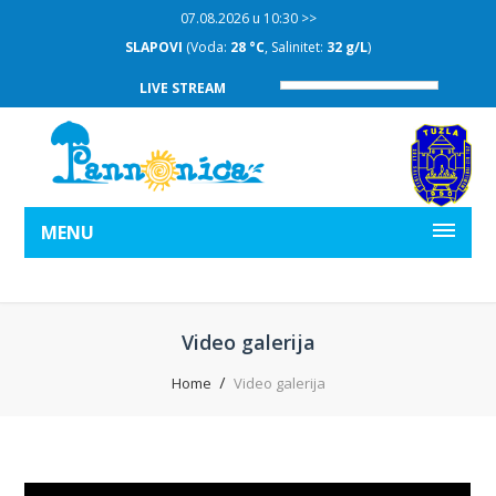
07.08.2026 u 10:30 >>
SLAPOVI
(Voda:
28 °C
, Salinitet:
32 g/L
)
LIVE STREAM
MENU
Video galerija
Home
Video galerija