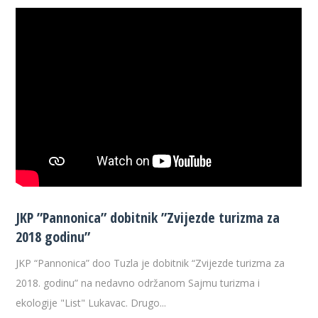
JKP ”Pannonica” dobitnik ”Zvijezde turizma za
2018 godinu”
JKP “Pannonica” doo Tuzla je dobitnik “Zvijezde turizma za
2018. godinu” na nedavno održanom Sajmu turizma i
ekologije "List" Lukavac. Drugo...