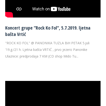
Koncert grupe ”Rock Ko Fol”, 5.7.2019. ljetna
bašta Vrtić
"ROCK KO FOL" @ PANONIKA TUZLA BiH PETAK 5.juli
'19.g./21 h. Ljetna bašta VRTIĆ , prvo jezero Panonike
Ulaznice: predprodaja 7 KM (CD shop Mido Tu...