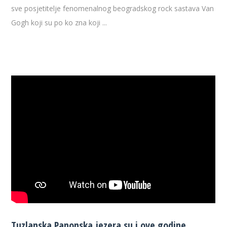
sve posjetitelje fenomenalnog beogradskog rock sastava Van
Gogh koji su po ko zna koji ...
Tuzlanska Panonska jezera su i ove godine