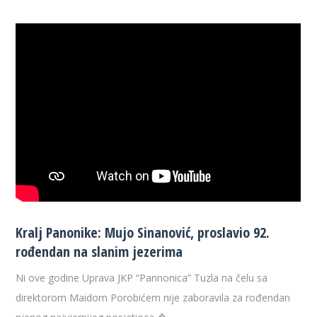
Kralj Panonike: Mujo Sinanović, proslavio 92.
rođendan na slanim jezerima
Ni ove godine Uprava JKP “Pannonica” Tuzla na čelu sa
direktorom Maidom Porobićem nije zaboravila za rođendan