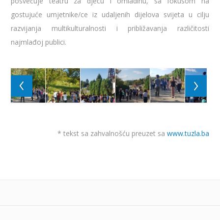
posvećuje teatru za djecu i omladinu, sa fokusom na
gostujuće umjetnike/ce iz udaljenih dijelova svijeta u cilju
razvijanja multikulturalnosti i približavanja različitosti
najmlađoj publici.
* tekst sa zahvalnošću preuzet sa
www.tuzla.ba