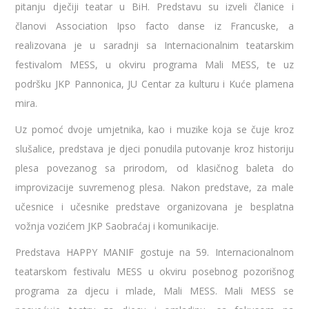
pitanju dječiji teatar u BiH. Predstavu su izveli članice i
članovi Association Ipso facto danse iz Francuske, a
realizovana je u saradnji sa Internacionalnim teatarskim
festivalom MESS, u okviru programa Mali MESS, te uz
podršku JKP Pannonica, JU Centar za kulturu i Kuće plamena
mira.
Uz pomoć dvoje umjetnika, kao i muzike koja se čuje kroz
slušalice, predstava je djeci ponudila putovanje kroz historiju
plesa povezanog sa prirodom, od klasičnog baleta do
improvizacije suvremenog plesa. Nakon predstave, za male
učesnice i učesnike predstave organizovana je besplatna
vožnja vozićem JKP Saobraćaj i komunikacije.
Predstava HAPPY MANIF gostuje na 59. Internacionalnom
teatarskom festivalu MESS u okviru posebnog pozorišnog
programa za djecu i mlade, Mali MESS. Mali MESS se