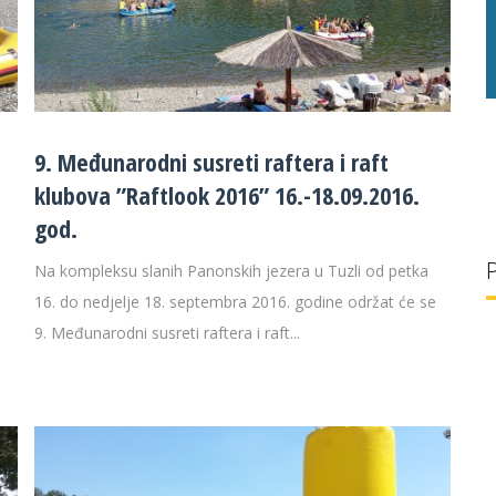
g/l
29 °C
32 g/l
9. Međunarodni susreti raftera i raft
klubova ”Raftlook 2016” 16.-18.09.2016.
god.
Na kompleksu slanih Panonskih jezera u Tuzli od petka
16. do nedjelje 18. septembra 2016. godine održat će se
9. Međunarodni susreti raftera i raft...