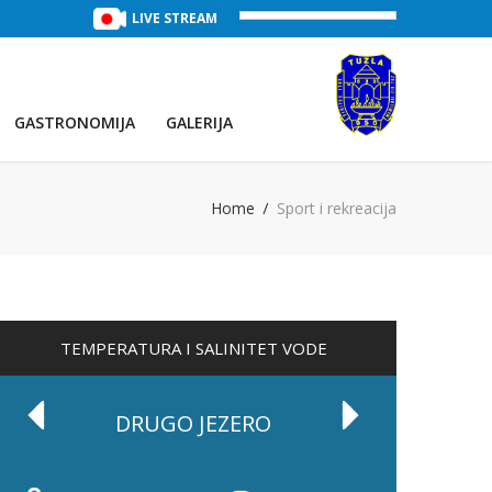
TREĆE JEZERO
(Voda:
LIVE STREAM
29 °C
, Salinitet:
32 g/L
)
PRVO JEZE
GASTRONOMIJA
GALERIJA
Home
Sport i rekreacija
TEMPERATURA I SALINITET VODE
DRUGO JEZERO