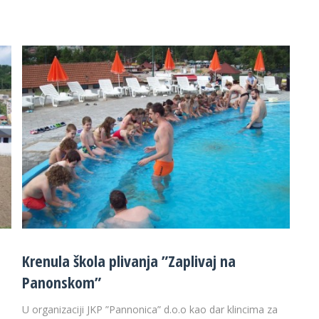
Krenula škola plivanja ”Zaplivaj na
Panonskom”
U organizaciji JKP ”Pannonica” d.o.o kao dar klincima za