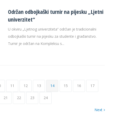
Održan odbojkaški turnir na pijesku „Ljetni
univerzitet“
U okviru „Ljetnog univerziteta“ održan je tradicionalni
odbojkaški turnir na pijesku za studente i građanstvo.
Turnir je održan na Kompleksu s...
0
11
12
13
14
15
16
17
21
22
23
24
Next