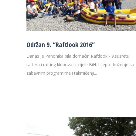
29 °C
32 
Održan 9. ”Raftlook 2016”
Danas je Panonika bila domaćin Raftlook - 9.susretu
raftera i rafting klubova iz cijele BiH. Lijepo druženje sa
zabavnim programima i takmičenji...