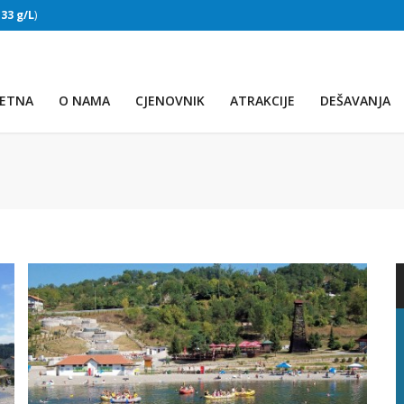
:
33 g/L
)
SLAPOVI
(Voda:
28 °C
, Salinitet:
32 g/L
)
ETNA
O NAMA
CJENOVNIK
ATRAKCIJE
DEŠAVANJA
PRVO JEZERO