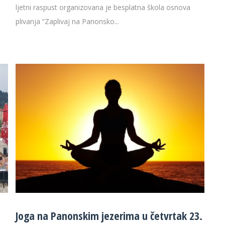
ljetni raspust organizovana je besplatna škola osnova
plivanja ”Zaplivaj na Panonsko...
Joga na Panonskim jezerima u četvrtak 23.