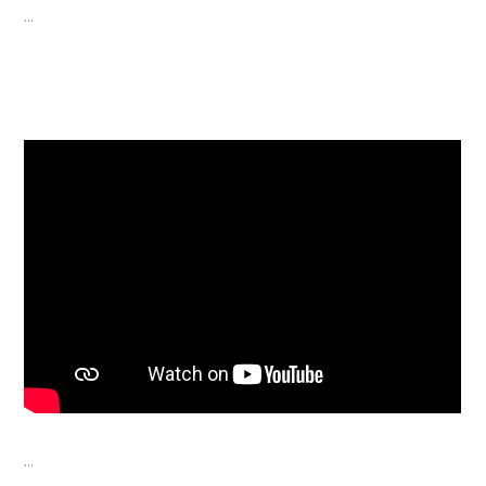
...
...