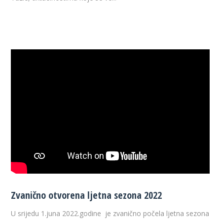
Zvanično otvorena ljetna sezona 2022
U srijedu 1.juna 2022.godine je zvanično počela ljetna sezona