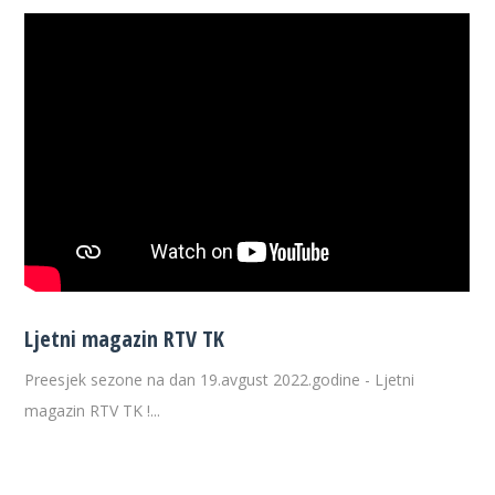
Ljetni magazin RTV TK
Preesjek sezone na dan 19.avgust 2022.godine - Ljetni
magazin RTV TK !...