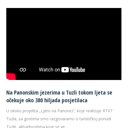
Na Panonskim jezerima u Tuzli tokom ljeta se
očekuje oko 380 hiljada posjetilaca
U okviru projekta „Ljeto na Panonici“, koje realizuje RTV7
Tuzla, sa gostima smo razgovaramo o turističkoj ponudi
Tuzle, aktuelnostima koje se ve...