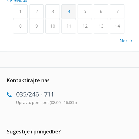
Previous
1
2
3
4
5
6
7
8
9
10
11
12
13
14
Next
Kontaktirajte nas
035/246 - 711
Uprava: pon - pet (08:00 - 16:00h)
Sugestije i primjedbe?