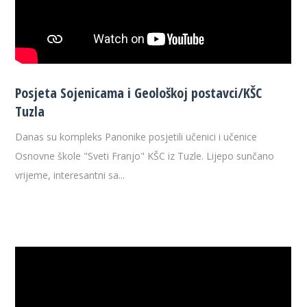
Posjeta Sojenicama i Geološkoj postavci/KŠC
Tuzla
Danas su kompleks Panonike posjetili učenici i učenice
Osnovne škole "Sveti Franjo" KŠC iz Tuzle. Lijepo sunčano
vrijeme, interesantni sa...