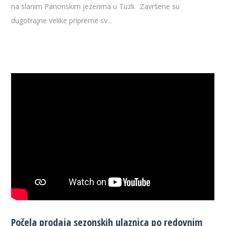
na slanim Panonskim jezerima u Tuzli. Završene su
dugotrajne velike pripreme sv...
Počela prodaja sezonskih ulaznica po redovnim