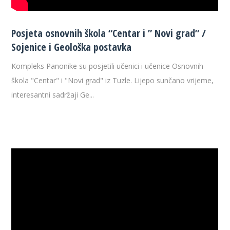
Posjeta osnovnih škola “Centar i ” Novi grad” /
Sojenice i Geološka postavka
Kompleks Panonike su posjetili učenici i učenice Osnovnih
škola "Centar" i "Novi grad" iz Tuzle. Lijepo sunčano vrijeme,
interesantni sadržaji Ge...