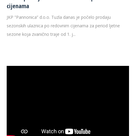
cijenama
JKP ”Pannonica” d.o.o. Tuzla danas je počelo prodaju
sezonskih ulaznica po redovnim cijenama za period ljetne
sezone koja zvanično traje od 1. j...