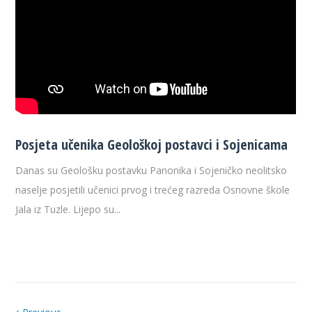
Posjeta učenika Geološkoj postavci i Sojenicama
Danas su Geološku postavku Panonika i Sojeničko neolitsko
naselje posjetili učenici prvog i trećeg razreda Osnovne škole
Jala iz Tuzle. Lijepo su...