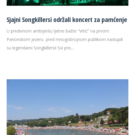
Sjajni Songkillersi održali koncert za pamćenje
U predivnom ambijentu ljetne bašte ”Vrtić” na prvom
Panonskom jezeru pred mnogobrojnom publikom nastupili
su legendarni Songkillersi! Svi pris...