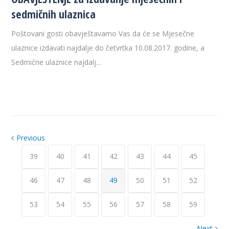
sedmičnih ulaznica
Poštovani gosti obavještavamo Vas da će se Mjesečne
ulaznice izdavati najdalje do četvrtka 10.08.2017. godine, a
Sedmične ulaznice najdalj...
Previous
39
40
41
42
43
44
45
46
47
48
49
50
51
52
53
54
55
56
57
58
59
Next