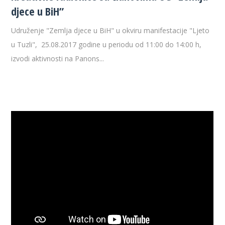
djece u BiH”
Udruženje "Zemlja djece u BiH" u okviru manifestacije "Ljeto
u Tuzli", 25.08.2017 godine u periodu od 11:00 do 14:00 h,
izvodi aktivnosti na Panons...