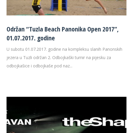
Održan “Tuzla Beach Panonika Open 2017”,
01.07.2017. godine
U subotu 01.07.2017. godine na kompleksu slanih Panonskih
jezera u Tuzli održan 2. Odbojkaški turnir na pijesku za
odbojkašice i odbojkaše pod naz...