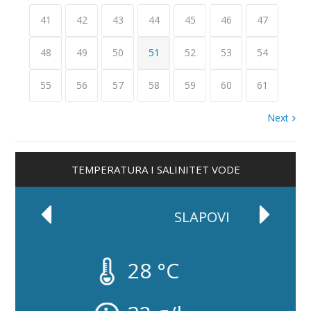
41
42
43
44
45
46
47
48
49
50
51
52
53
54
55
56
57
58
59
60
61
Next
TEMPERATURA I SALINITET VODE
SLAPOVI
28 °C