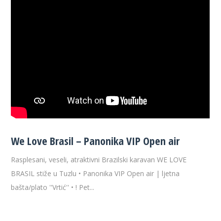
We Love Brasil – Panonika VIP Open air
Rasplesani, veseli, atraktivni Brazilski karavan WE LOVE
BRASIL stiže u Tuzlu • Panonika VIP Open air | ljetna
bašta/plato ''Vrtić'' • ! Pet...