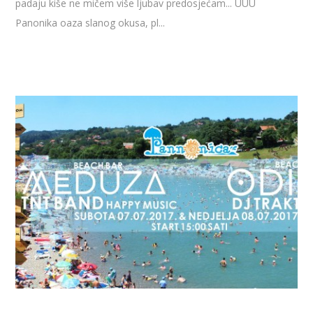
padaju kiše ne mičem više ljubav predosjećam... UUU
Panonika oaza slanog okusa, pl...