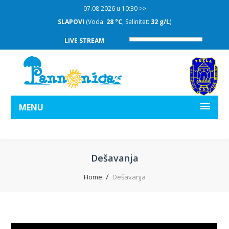
07.08.2026 u 10:30 >>
SLAPOVI
(Voda:
28 °C
, Salinitet:
32 g/L
)
LIVE STREAM
MENU
Dešavanja
Home
Dešavanja