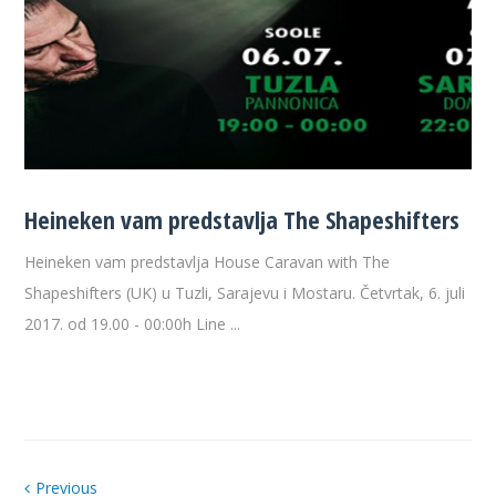
Heineken vam predstavlja The Shapeshifters
Heineken vam predstavlja House Caravan with The
Shapeshifters (UK) u Tuzli, Sarajevu i Mostaru. Četvrtak, 6. juli
2017. od 19.00 - 00:00h Line ...
Previous