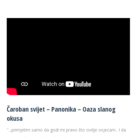
Čaroban svijet – Panonika – Oaza slanog
okusa
''...primjetim samo da godi mi pravo što ovdje osjećam.. I da