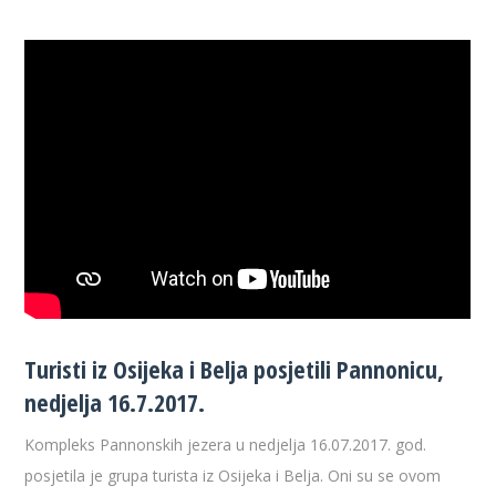
Turisti iz Osijeka i Belja posjetili Pannonicu,
nedjelja 16.7.2017.
Kompleks Pannonskih jezera u nedjelja 16.07.2017. god.
posjetila je grupa turista iz Osijeka i Belja. Oni su se ovom