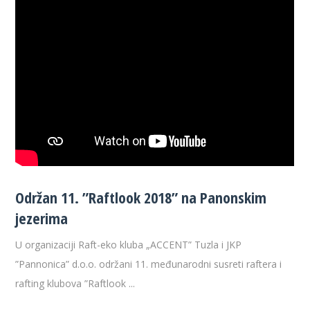
Održan 11. ”Raftlook 2018” na Panonskim
jezerima
U organizaciji Raft-eko kluba „ACCENT” Tuzla i JKP
”Pannonica” d.o.o. održani 11. međunarodni susreti raftera i
rafting klubova ”Raftlook ...