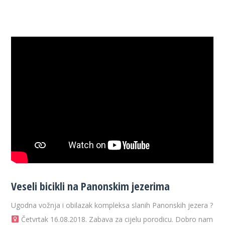
Veseli bicikli na Panonskim jezerima
Ugodna vožnja i obilazak kompleksa slanih Panonskih jezera ?‍
Četvrtak 16.08.2018. Zabava za cijelu porodicu. Dobro nam