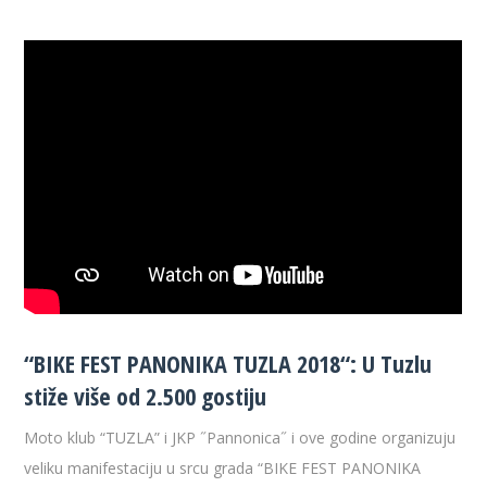
“BIKE FEST PANONIKA TUZLA 2018“: U Tuzlu
stiže više od 2.500 gostiju
Moto klub “TUZLA” i JKP ˝Pannonica˝ i ove godine organizuju
veliku manifestaciju u srcu grada “BIKE FEST PANONIKA