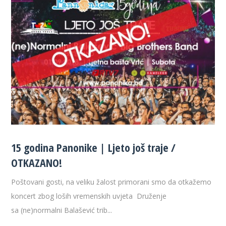
15 godina Panonike | Ljeto još traje /
OTKAZANO!
Poštovani gosti, na veliku žalost primorani smo da otkažemo
koncert zbog loših vremenskih uvjeta Druženje
sa (ne)normalni Balašević trib...