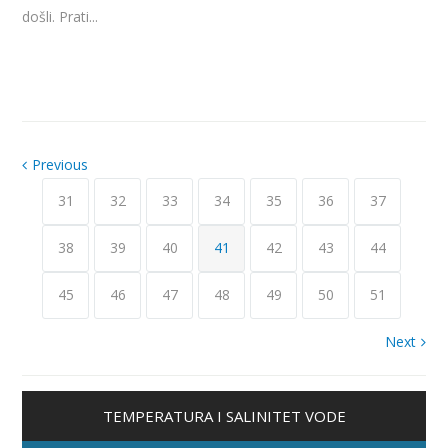
došli. Prati...
Previous
31
32
33
34
35
36
37
38
39
40
41
42
43
44
45
46
47
48
49
50
51
Next
TEMPERATURA I SALINITET VODE