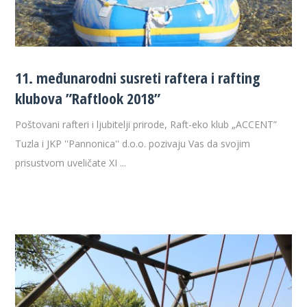
11. međunarodni susreti raftera i rafting
klubova ”Raftlook 2018”
Poštovani rafteri i ljubitelji prirode, Raft-eko klub „ACCENT”
Tuzla i JKP ''Pannonica'' d.o.o. pozivaju Vas da svojim
prisustvom uveličate XI ...