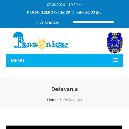
07.08.2026 u 10:30 >>
DRUGO JEZERO
(Voda:
29 °C
, Salinitet:
33 g/L
)
LIVE STREAM
MENU
Dešavanja
Home
Dešavanja