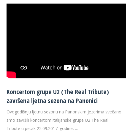
Koncertom grupe U2 (The Real Tribute)
završena ljetna sezona na Panonici
Ovogodišnju ljetnu sezonu na Panonskim jezerima svečano
smo završili koncertom italijanske grupe U2 The Real
Tribute u petak 22.09.2017. godine, ...