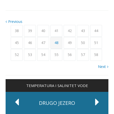
Previous
38
39
40
41
42
43
44
45
46
47
48
49
50
51
52
53
54
55
56
57
58
Next
TEMPERATURA I SALINITET VODE
SLAPOVI