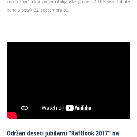
ćemo završiti koncertom italijanske grupe U2 The Real Tribute
band u petak 22. septembra o...
Održan deseti jubilarni ”Raftlook 2017” na