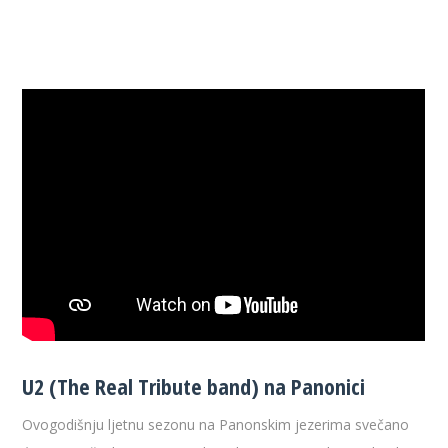
U2 (The Real Tribute band) na Panonici
Ovogodišnju ljetnu sezonu na Panonskim jezerima svečano