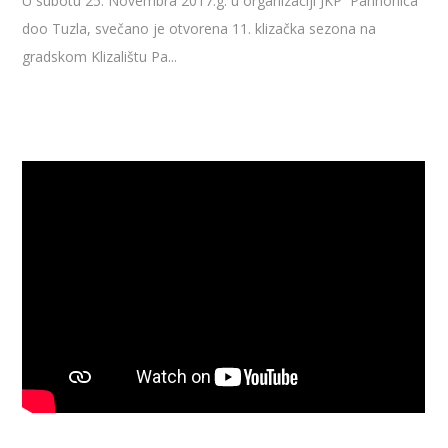
U subotu 25. Novembra 2017.g. u organizaciji JKP ‘’Pannonica’’
doo Tuzla, svečano je otvorena 11. klizačka sezona na
gradskom Klizalištu Pa...