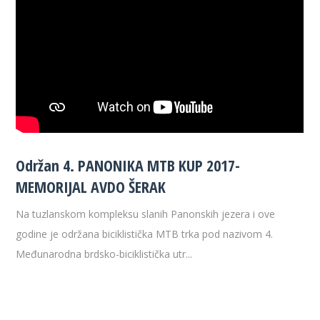
Održan 4. PANONIKA MTB KUP 2017-
MEMORIJAL AVDO ŠERAK
Na tuzlanskom kompleksu slanih Panonskih jezera i ove
godine je održana biciklistička MTB trka pod nazivom 4.
Međunarodna brdsko-biciklistička utr...