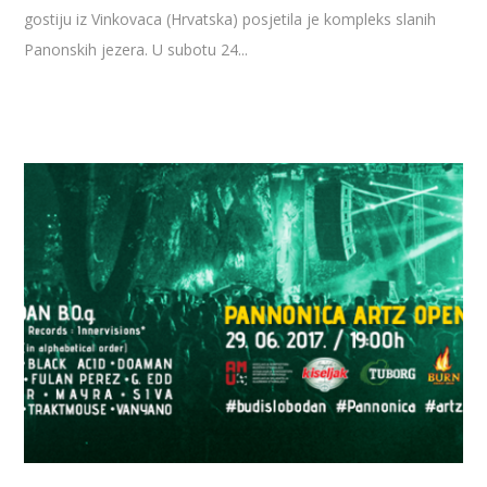
gostiju iz Vinkovaca (Hrvatska) posjetila je kompleks slanih
Panonskih jezera. U subotu 24...