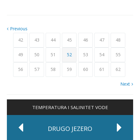
Previous
42
43
44
45
46
47
48
49
50
51
52
53
54
55
56
57
58
59
60
61
62
Next
TEMPERATURA I SALINITET VODE
DRUGO JEZERO