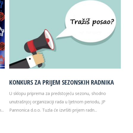
KONKURS ZA PRIJEM SEZONSKIH RADNIKA
U sklopu priprema za predstojeću sezonu, shodno
unutrašnjoj organizaciji rada u ljetnom periodu, JP
..
Pannonica d.o.o. Tuzla će izvršiti prijem radn...