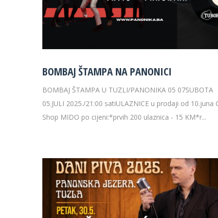
29 °C
32 
BOMBAJ ŠTAMPA NA PANONICI
BOMBAJ ŠTAMPA U TUZLI/PANONIKA 05 07SUBOTA
05.JULI 2025./21:00 satiULAZNICE u prodaji od 10.juna
Shop MIDO po cijeni:*prvih 200 ulaznica - 15 KM*r...