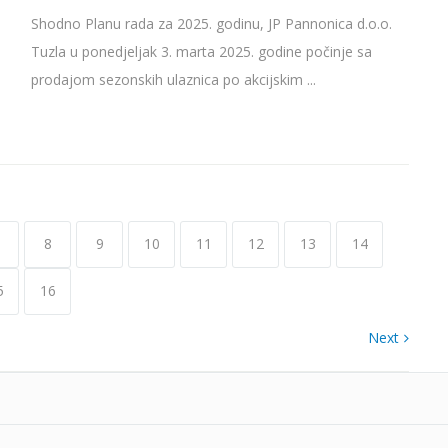
Shodno Planu rada za 2025. godinu, JP Pannonica d.o.o.
Tuzla u ponedjeljak 3. marta 2025. godine počinje sa
prodajom sezonskih ulaznica po akcijskim ...
8
9
10
11
12
13
14
5
16
Next