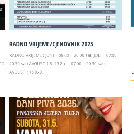
g/l
29 °C
32 g/l
RADNO VRIJEME/CJENOVNIK 2025
RADNO VRIJEME : JUNI – 08:00 – 20:00 sati JULI – 07:00 –
 CD
20:30 sati AVGUST 1.8.-15.8.) – 07:00 – 20.30 sati
AVGUST ( 16.8.-3...