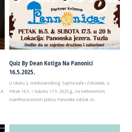
Quiz By Dean Kotiga Na Panonici
16.5.2025.
U okviru 2. međunarodnog Sajma kafe i čokolade, u
LA
Petak 16.5. i Subotu 17.5. 2025.g., na natkrivenom
manifestacionom platou Panonike održat će...