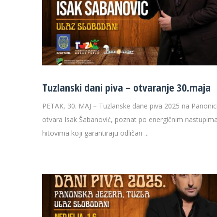
Tuzlanski dani piva – otvaranje 30.maja
PETAK, 30. MAJ – Tuzlanske dane piva 2025 na Panonic
otvara Isak Šabanović, poznat po energičnim nastupima
hitovima koji garantiraju odličan ...