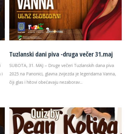
Tuzlanski dani piva -druga večer 31.maj
i
SUBOTA, 31. MAJ – Druge večeri Tuzlanskih dana piva
 i
2025 na Panonici, glavna zvijezda je legendarna Vanna,
čiji glas i hitovi obećavaju nezaborav...