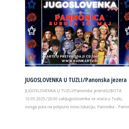
JUGOSLOVENKA U TUZLI/Panonska jezera
JUGOSLOVENKA U TUZLI/Panonska jezeraSUBOTA
10.05.2025./20:00 satiJugoslovenka se vraća u Tuzlu,
ovoga puta na potpuno novu lokaciju, Panonika - Panon.