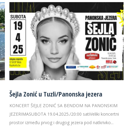
Šejla Zonić u Tuzli/Panonska jezera
KONCERT ŠEJLE ZONIĆ SA BENDOM NA PANONSKIM
JEZERIMASUBOTA 19.04.2025./20:00 satiVeliki koncertni
prostor između prvog i drugog jezera pod natkrivko...