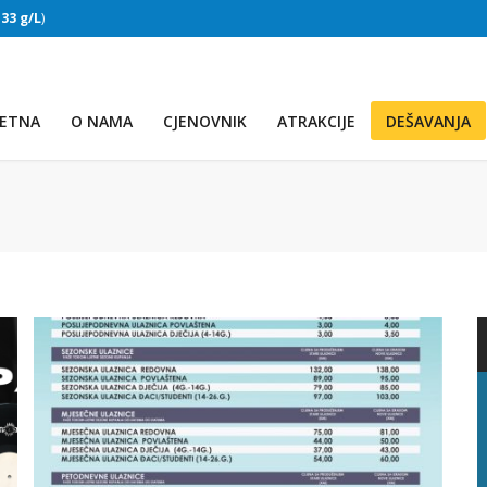
:
33 g/L
)
SLAPOVI
(Voda:
28 °C
, Salinitet:
32 g/L
)
ETNA
O NAMA
CJENOVNIK
ATRAKCIJE
DEŠAVANJA
PRVO JEZERO