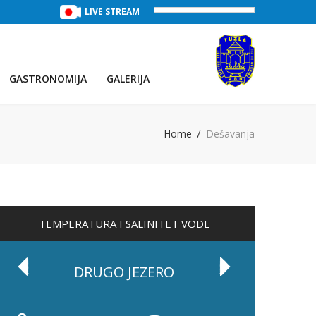
TREĆE JEZERO
(Voda:
LIVE STREAM
29 °C
, Salinitet:
32 g/L
)
PRVO JEZE
GASTRONOMIJA
GALERIJA
Home
Dešavanja
TEMPERATURA I SALINITET VODE
DRUGO JEZERO